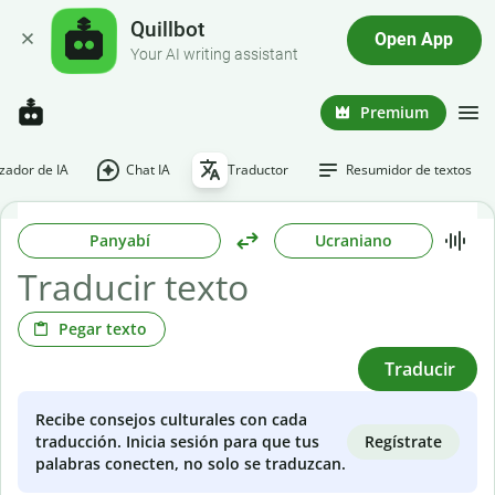
Quillbot
Open App
Your AI writing assistant
Premium
ador de IA
Chat IA
Traductor
Resumidor de textos
Panyabí
Ucraniano
Pegar texto
Traducir
Recibe consejos culturales con cada
Regístrate
traducción. Inicia sesión para que tus
palabras conecten, no solo se traduzcan.