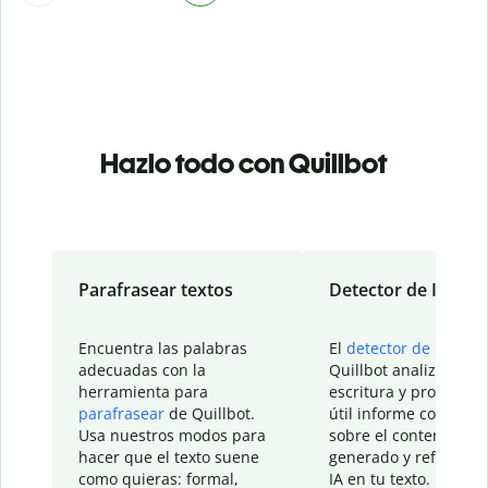
Hazlo todo con Quillbot
Parafrasear textos
Detector de IA
Encuentra las palabras
El
detector de IA
de
adecuadas con la
Quillbot analiza tu
herramienta para
escritura y proporcio
parafrasear
de Quillbot.
útil informe con detal
Usa nuestros modos para
sobre el contenido
hacer que el texto suene
generado y refinado p
como quieras: formal,
IA en tu texto.