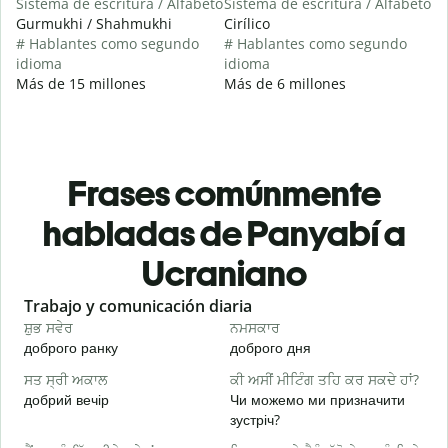
Sistema de escritura / Alfabeto
Sistema de escritura / Alfabeto
Gurmukhi / Shahmukhi
Cirílico
# Hablantes como segundo
# Hablantes como segundo
idioma
idioma
Más de 15 millones
Más de 6 millones
Frases comúnmente
habladas de Panyabí a
Ucraniano
Slide 1 of 6
Trabajo y comunicación diaria
S
ਸ਼ੁਭ ਸਵੇਰ
ਨਮਸਕਾਰ
ਹ
доброго ранку
доброго дня
П
ਸਤ ਸ੍ਰੀ ਅਕਾਲ
ਕੀ ਅਸੀਂ ਮੀਟਿੰਗ ਤਹਿ ਕਰ ਸਕਦੇ ਹਾਂ?
ਮ
добрий вечір
Чи можемо ми призначити
М
зустріч?
ਸ