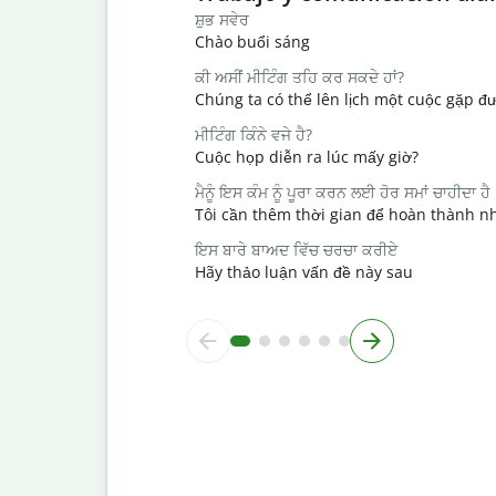
ਸ਼ੁਭ ਸਵੇਰ
Chào buổi sáng
ਕੀ ਅਸੀਂ ਮੀਟਿੰਗ ਤਹਿ ਕਰ ਸਕਦੇ ਹਾਂ?
Chúng ta có thể lên lịch một cuộc gặp đ
ਮੀਟਿੰਗ ਕਿੰਨੇ ਵਜੇ ਹੈ?
Cuộc họp diễn ra lúc mấy giờ?
ਮੈਨੂੰ ਇਸ ਕੰਮ ਨੂੰ ਪੂਰਾ ਕਰਨ ਲਈ ਹੋਰ ਸਮਾਂ ਚਾਹੀਦਾ ਹੈ
Tôi cần thêm thời gian để hoàn thành n
ਇਸ ਬਾਰੇ ਬਾਅਦ ਵਿੱਚ ਚਰਚਾ ਕਰੀਏ
Hãy thảo luận vấn đề này sau