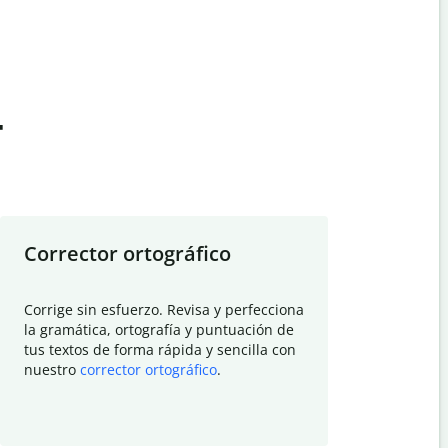
t
Corrector ortográfico
Resumid
Corrige sin esfuerzo. Revisa y perfecciona
Deja que el
la gramática, ortografía y puntuación de
Quillbot si
tus textos de forma rápida y sencilla con
investigació
nuestro
corrector ortográfico
.
electrónico
visión gener