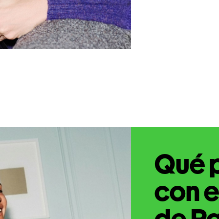
Qué 
con e
de Pa