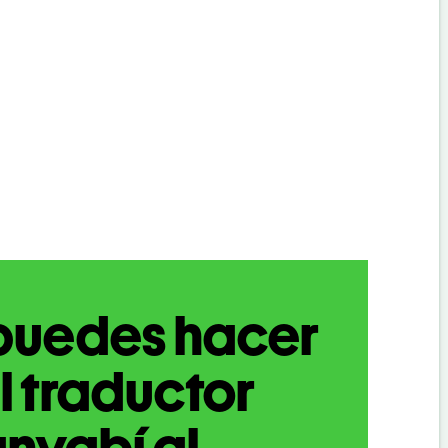
puedes hacer
l traductor
nyabí al