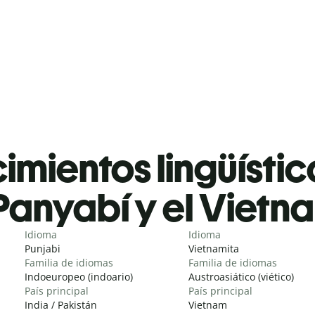
mientos lingüístic
Panyabí y el Vietn
Idioma
Idioma
Punjabi
Vietnamita
Familia de idiomas
Familia de idiomas
Indoeuropeo (indoario)
Austroasiático (viético)
País principal
País principal
India / Pakistán
Vietnam