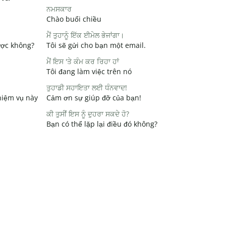
ਨਮਸਕਾਰ
Chào buổi chiều
ਮੈਂ ਤੁਹਾਨੂੰ ਇੱਕ ਈਮੇਲ ਭੇਜਾਂਗਾ।
ược không?
Tôi sẽ gửi cho bạn một email.
ਮੈਂ ਇਸ 'ਤੇ ਕੰਮ ਕਰ ਰਿਹਾ ਹਾਂ
Tôi đang làm việc trên nó
ਤੁਹਾਡੀ ਸਹਾਇਤਾ ਲਈ ਧੰਨਵਾਦ!
hiệm vụ này
Cảm ơn sự giúp đỡ của bạn!
ਕੀ ਤੁਸੀਂ ਇਸ ਨੂੰ ਦੁਹਰਾ ਸਕਦੇ ਹੋ?
Bạn có thể lặp lại điều đó không?