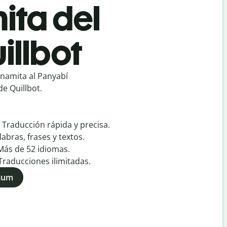
ita del
illbot
tnamita al Panyabí
e Quillbot.
:
Traducción rápida y precisa.
labras, frases y textos.
Más de
52
idiomas.
Traducciones ilimitadas.
mium