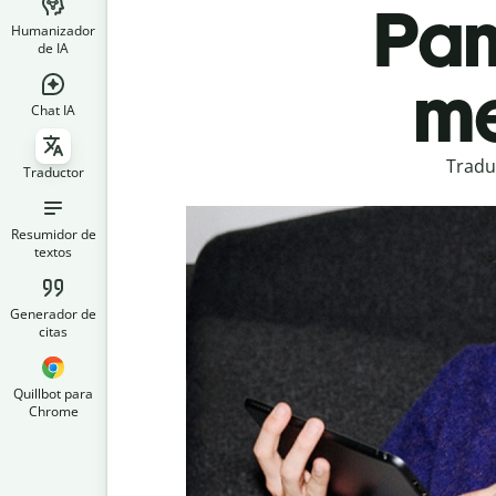
Pan
Humanizador
de IA
me
Chat IA
Tradu
Traductor
Resumidor de
textos
Generador de
citas
Quillbot para
Chrome