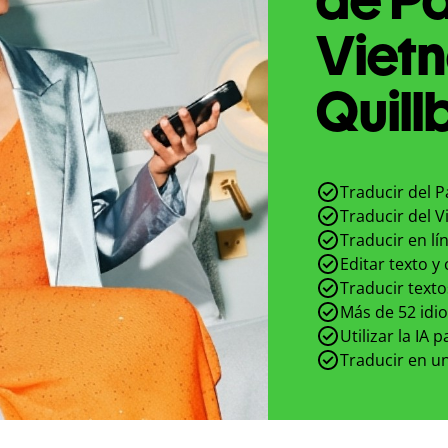
Viet
Quill
Traducir del P
Traducir del V
Traducir en lí
Editar texto y
Traducir texto
Más de 52 idi
Utilizar la IA 
Traducir en un