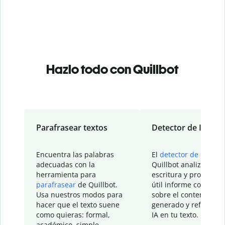
Hazlo todo con Quillbot
Parafrasear textos
Detector de IA
Encuentra las palabras
El
detector de IA
de
adecuadas con la
Quillbot analiza tu
herramienta para
escritura y proporcio
parafrasear
de Quillbot.
útil informe con detal
Usa nuestros modos para
sobre el contenido
hacer que el texto suene
generado y refinado p
como quieras: formal,
IA en tu texto.
académico, simple…