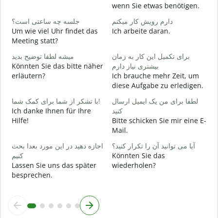
G
wenn Sie etwas benötigen.
ر
دارم رویش کار میکنم
جلسه چه ساعتی است؟
J
Um wie viel Uhr findet das
Ich arbeite daran.
Meeting statt?
ظ
A
برای تکمیل این کار به زمان
میشه لطفا توضیح بدید
Könnten Sie das bitte näher
بیشتری نیاز دارم
erläutern?
Ich brauche mehr Zeit, um
؟
diese Aufgabe zu erledigen.
W
لطفا برای من یک ایمیل ارسال
با تشکر از شما برای کمک شما!
Ich danke Ihnen für Ihre
کنید
Hilfe!
Bitte schicken Sie mir eine E-
Mail.
آیا می توانید آن را تکرار کنید؟
اجازه دهید در این مورد بعدا بحث
کنیم
Könnten Sie das
Lassen Sie uns das später
wiederholen?
besprechen.