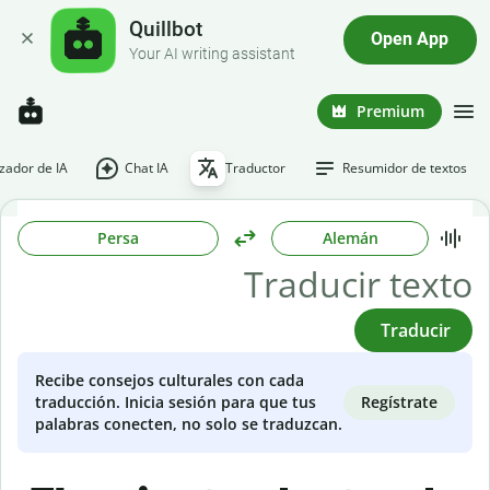
Quillbot
Open App
Your AI writing assistant
Premium
ador de IA
Chat IA
Traductor
Resumidor de textos
Persa
Alemán
Traducir
Recibe consejos culturales con cada
Regístrate
traducción. Inicia sesión para que tus
palabras conecten, no solo se traduzcan.