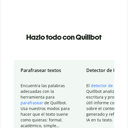
Hazlo todo con Quillbot
Parafrasear textos
Detector de IA
Encuentra las palabras
El
detector de IA
de
adecuadas con la
Quillbot analiza tu
herramienta para
escritura y proporcio
parafrasear
de Quillbot.
útil informe con detal
Usa nuestros modos para
sobre el contenido
hacer que el texto suene
generado y refinado p
como quieras: formal,
IA en tu texto.
académico, simple…