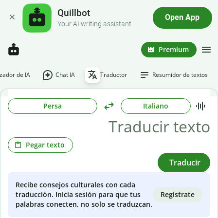
Quillbot
Open App
Your AI writing assistant
Premium
ador de IA
Chat IA
Traductor
Resumidor de textos
Persa
Italiano
Pegar texto
Traducir
Recibe consejos culturales con cada
Regístrate
traducción. Inicia sesión para que tus
palabras conecten, no solo se traduzcan.