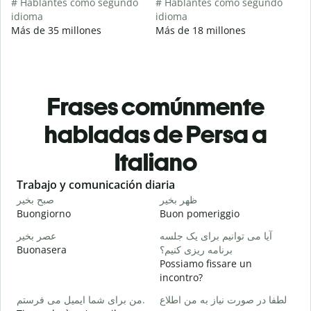
# Hablantes como segundo
# Hablantes como segundo
idioma
idioma
Más de 35 millones
Más de 18 millones
Frases comúnmente
habladas de Persa a
Italiano
Slide 1 of 6
Trabajo y comunicación diaria
S
م
ظهر بخیر
صبح بخیر
Buongiorno
Buon pomeriggio
C
ت
آیا می توانیم برای یک جلسه
عصر بخیر
Buonasera
برنامه ریزی کنیم؟
M
Possiamo fissare un
ر
incontro?
B
لطفا در صورت نیاز به من اطلاع
من برای شما ایمیل می فرستم.
د