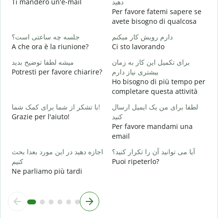
Ti manderò un'e-mail
دهید
P
Per favore fatemi sapere se
avete bisogno di qualcosa
ر
S
دارم رویش کار میکنم
جلسه چه ساعتی است؟
A che ora è la riunione?
Ci sto lavorando
ظ
A
برای تکمیل این کار به زمان
میشه لطفا توضیح بدید
Potresti per favore chiarire?
بیشتری نیاز دارم
؟
Ho bisogno di più tempo per
D
completare questa attività
v
لطفا برای من یک ایمیل ارسال
با تشکر از شما برای کمک شما!
Grazie per l'aiuto!
کنید
Per favore mandami una
email
آیا می توانید آن را تکرار کنید؟
اجازه دهید در این مورد بعدا بحث
کنیم
Puoi ripeterlo?
Ne parliamo più tardi