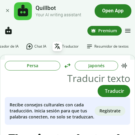
Quillbot
Open App
Your AI writing assistant
Premium
ador de IA
Chat IA
Traductor
Resumidor de textos
Persa
Japonés
Traducir
Recibe consejos culturales con cada
Regístrate
traducción. Inicia sesión para que tus
palabras conecten, no solo se traduzcan.