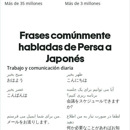
Más de 35 millones
Más de 3 millones
Frases comúnmente
habladas de Persa a
Japonés
Slide 1 of 6
Trabajo y comunicación diaria
S
م
ظهر بخیر
صبح بخیر
おはよう
こんにちは
ت
آیا می توانیم برای یک جلسه
عصر بخیر
こんばんは
برنامه ریزی کنیم؟
会議をスケジュールできます
ر
か?
لطفا در صورت نیاز به من اطلاع
من برای شما ایمیل می فرستم.
メールをお送りします。
دهید
د
何か必要なことがあればお知