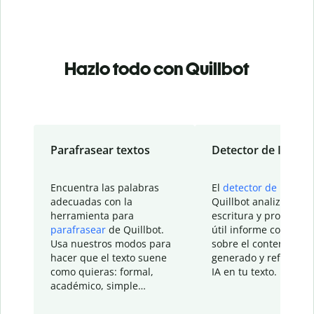
Hazlo todo con Quillbot
Parafrasear textos
Detector de IA
Encuentra las palabras
El
detector de IA
de
adecuadas con la
Quillbot analiza tu
herramienta para
escritura y proporcio
parafrasear
de Quillbot.
útil informe con detal
Usa nuestros modos para
sobre el contenido
hacer que el texto suene
generado y refinado p
como quieras: formal,
IA en tu texto.
académico, simple…