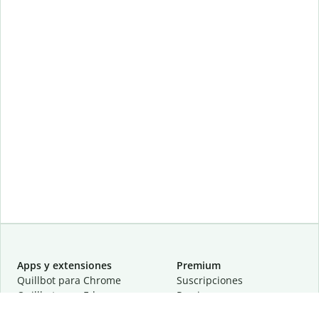
Apps y extensiones
Premium
Quillbot para Chrome
Suscripciones
Quillbot para Edge
Precios
Quillbot para Safari
Para equipos