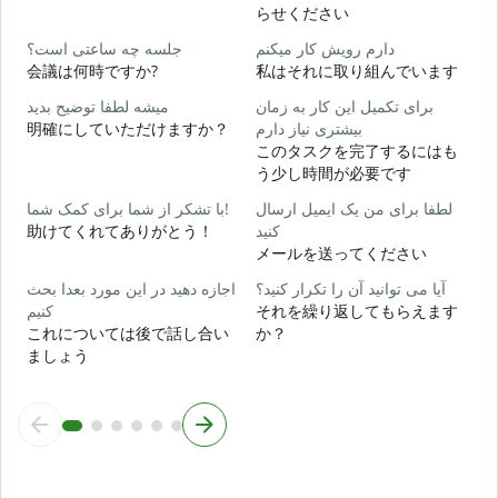
らせください
ر
دارم رویش کار میکنم
جلسه چه ساعتی است؟
会議は何時ですか?
私はそれに取り組んでいます
ظ
برای تکمیل این کار به زمان
میشه لطفا توضیح بدید
明確にしていただけますか？
بیشتری نیاز دارم
このタスクを完了するにはも
؟
う少し時間が必要です
لطفا برای من یک ایمیل ارسال
با تشکر از شما برای کمک شما!
助けてくれてありがとう！
کنید
メールを送ってください
آیا می توانید آن را تکرار کنید؟
اجازه دهید در این مورد بعدا بحث
کنیم
それを繰り返してもらえます
これについては後で話し合い
か？
ましょう