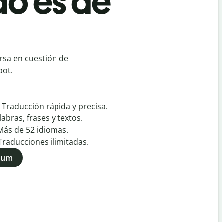
do es de
rsa en cuestión de
bot.
:
Traducción rápida y precisa.
labras, frases y textos.
Más de
52
idiomas.
Traducciones ilimitadas.
mium