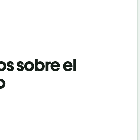
os sobre el
o