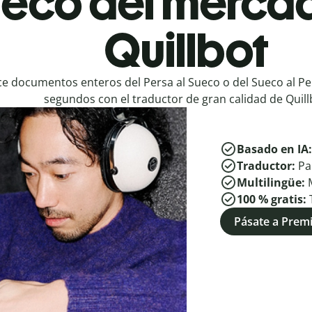
ueco del merca
Quillbot
e documentos enteros del Persa al Sueco o del Sueco al Pe
segundos con el traductor de gran calidad de Quill
Basado en IA
Traductor:
Pa
Multilingüe:
100 % gratis:
Pásate a Pre