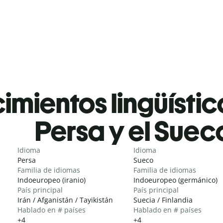
mientos lingüístic
Persa y el Suec
Idioma
Idioma
Persa
Sueco
Familia de idiomas
Familia de idiomas
Indoeuropeo (iranio)
Indoeuropeo (germánico)
País principal
País principal
Irán / Afganistán / Tayikistán
Suecia / Finlandia
Hablado en # países
Hablado en # países
+4
+4