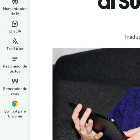
al S
Humanizador
de IA
Chat IA
Traduc
Traductor
Resumidor de
textos
Generador de
citas
Quillbot para
Chrome