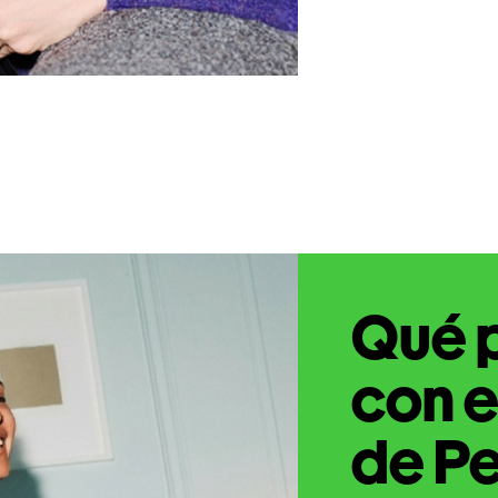
Qué 
con e
de Pe