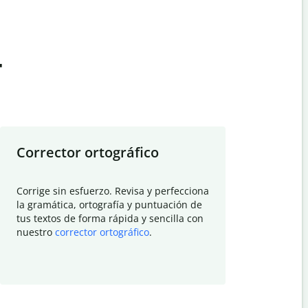
t
Corrector ortográfico
Resumid
Corrige sin esfuerzo. Revisa y perfecciona
Deja que el
la gramática, ortografía y puntuación de
Quillbot si
tus textos de forma rápida y sencilla con
investigació
nuestro
corrector ortográfico
.
electrónico
visión gener