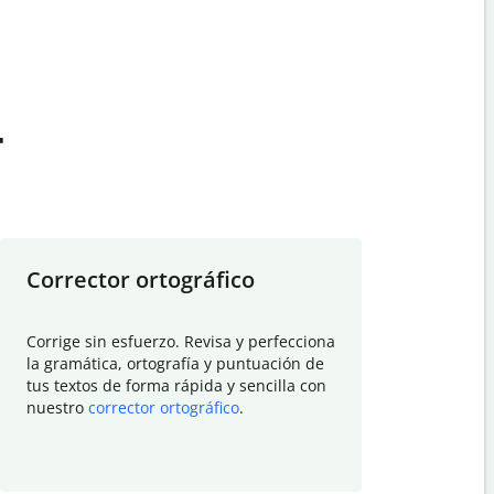
t
Corrector ortográfico
Resumid
Corrige sin esfuerzo. Revisa y perfecciona
Deja que el
la gramática, ortografía y puntuación de
Quillbot si
tus textos de forma rápida y sencilla con
investigació
nuestro
corrector ortográfico
.
electrónico
visión gener