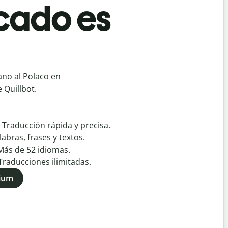
cado es
no al Polaco en
 Quillbot.
:
Traducción rápida y precisa.
labras, frases y textos.
Más de
52
idiomas.
Traducciones ilimitadas.
mium