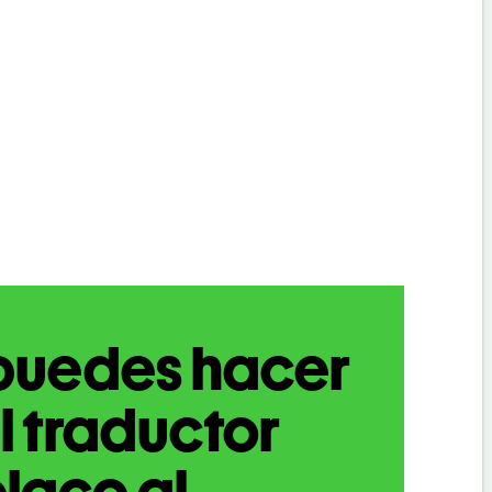
puedes hacer
l traductor
laco al