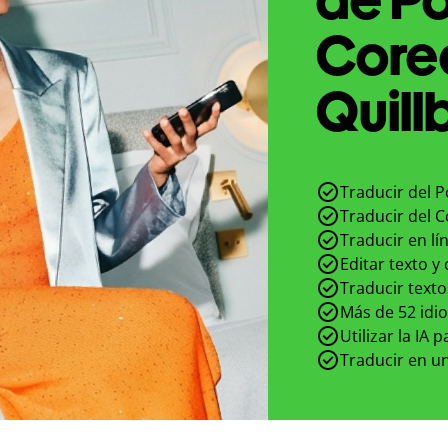
Core
Quill
Traducir del 
Traducir del 
Traducir en lí
Editar texto y
Traducir texto
Más de 52 idi
Utilizar la IA 
Traducir en un