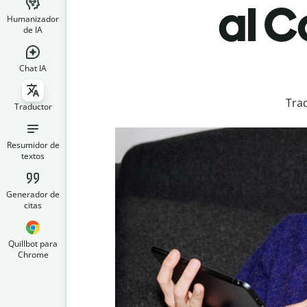
al C
Humanizador
de IA
Chat IA
Tra
Traductor
Resumidor de
textos
Generador de
citas
Quillbot para
Chrome