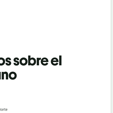
os sobre el
ano
Norte