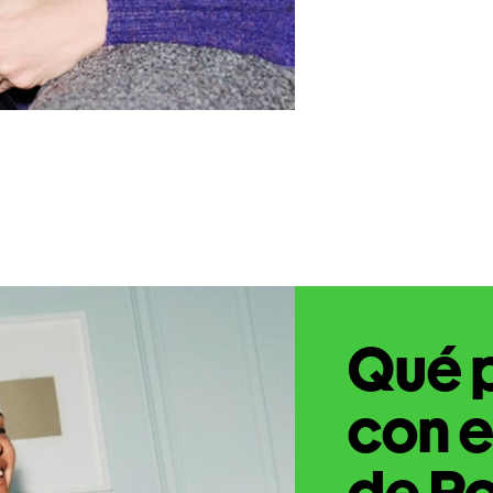
Qué 
con e
de Po