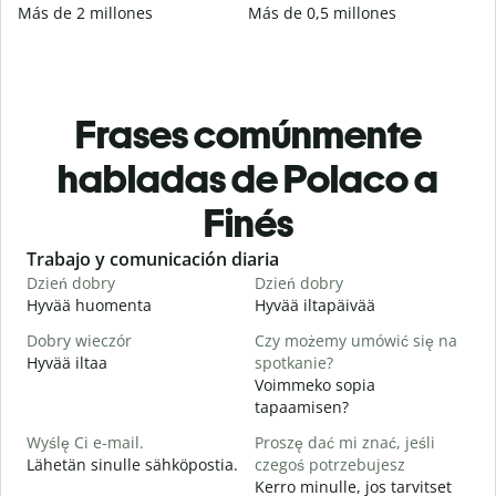
Más de 2 millones
Más de 0,5 millones
Frases comúnmente
habladas de Polaco a
Finés
Slide 1 of 6
Trabajo y comunicación diaria
S
Dzień dobry
Dzień dobry
C
Hyvää huomenta
Hyvää iltapäivää
H
Dobry wieczór
Czy możemy umówić się na
N
Hyvää iltaa
spotkanie?
N
Voimmeko sopia
D
tapaamisen?
H
Wyślę Ci e-mail.
Proszę dać mi znać, jeśli
i
Lähetän sinulle sähköpostia.
czegoś potrzebujesz
N
Kerro minulle, jos tarvitset