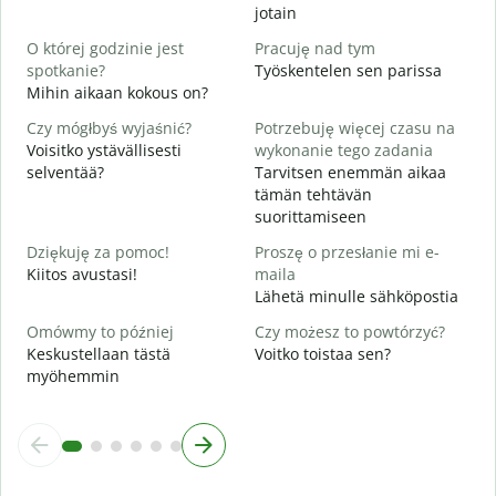
T
jotain
T
O której godzinie jest
Pracuję nad tym
K
spotkanie?
Työskentelen sen parissa
Mihin aikaan kokous on?
D
H
Czy mógłbyś wyjaśnić?
Potrzebuję więcej czasu na
Voisitko ystävällisesti
wykonanie tego zadania
G
selventää?
Tarvitsen enemmän aikaa
M
tämän tehtävän
suorittamiseen
Dziękuję za pomoc!
Proszę o przesłanie mi e-
Kiitos avustasi!
maila
Lähetä minulle sähköpostia
Omówmy to później
Czy możesz to powtórzyć?
Keskustellaan tästä
Voitko toistaa sen?
myöhemmin