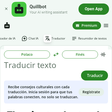
Quillbot
Open App
Your AI writing assistant
Premium
ador de IA
Chat IA
Traductor
Resumidor de textos
Polaco
Finés
Traducir
Recibe consejos culturales con cada
Regístrate
traducción. Inicia sesión para que tus
palabras conecten, no solo se traduzcan.