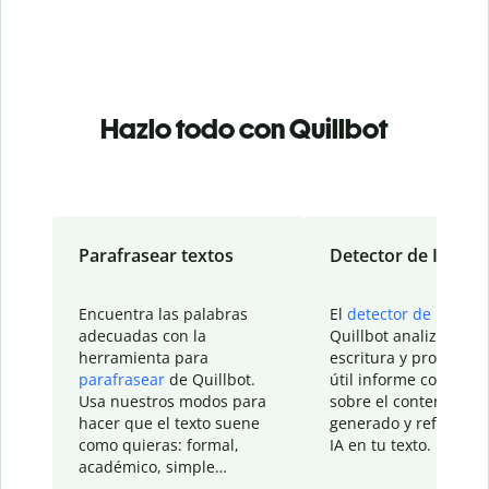
Hazlo todo con Quillbot
Parafrasear textos
Detector de IA
Encuentra las palabras
El
detector de IA
de
adecuadas con la
Quillbot analiza tu
herramienta para
escritura y proporcio
parafrasear
de Quillbot.
útil informe con detal
Usa nuestros modos para
sobre el contenido
hacer que el texto suene
generado y refinado p
como quieras: formal,
IA en tu texto.
académico, simple…