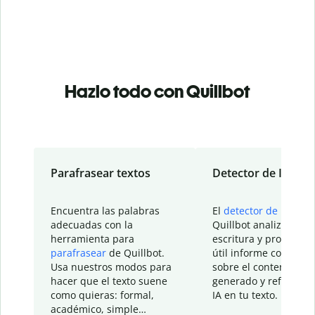
Hazlo todo con Quillbot
Parafrasear textos
Detector de IA
Encuentra las palabras
El
detector de IA
de
adecuadas con la
Quillbot analiza tu
herramienta para
escritura y proporcio
parafrasear
de Quillbot.
útil informe con detal
Usa nuestros modos para
sobre el contenido
hacer que el texto suene
generado y refinado p
como quieras: formal,
IA en tu texto.
académico, simple…