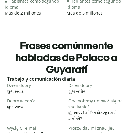
# Hablantes como segundo
# Hablantes como segundo
idioma
idioma
Más de 2 millones
Más de 5 millones
Frases comúnmente
habladas de Polaco a
Guyaratí
Slide 1 of 6
Trabajo y comunicación diaria
S
Dzień dobry
Dzień dobry
C
શુભ સવાર
શુભ બપોર
હ
Dobry wieczór
Czy możemy umówić się na
N
શુભ સાંજ
spotkanie?
મ
શું આપણે મીટિંગ શેડ્યૂલ કરી
D
શકીએ?
શ
Wyślę Ci e-mail.
Proszę dać mi znać, jeśli
N