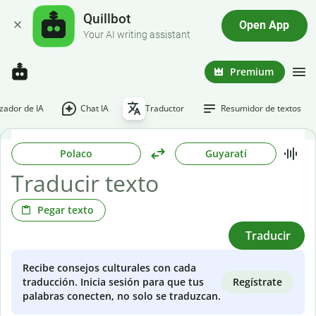
Quillbot
Open App
Your AI writing assistant
Premium
ador de IA
Chat IA
Traductor
Resumidor de textos
Polaco
Guyaratí
Pegar texto
Traducir
Recibe consejos culturales con cada
Regístrate
traducción. Inicia sesión para que tus
palabras conecten, no solo se traduzcan.