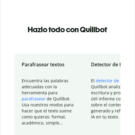
Hazlo todo con Quillbot
Parafrasear textos
Detector de IA
Encuentra las palabras
El
detector de IA
de
adecuadas con la
Quillbot analiza tu
herramienta para
escritura y proporcio
parafrasear
de Quillbot.
útil informe con detal
Usa nuestros modos para
sobre el contenido
hacer que el texto suene
generado y refinado p
como quieras: formal,
IA en tu texto.
académico, simple…