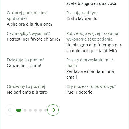
avete bisogno di qualcosa
T
S
O której godzinie jest
Pracuję nad tym
spotkanie?
Ci sto lavorando
D
A che ora è la riunione?
A
Czy mógłbyś wyjaśnić?
Potrzebuję więcej czasu na
G
Potresti per favore chiarire?
wykonanie tego zadania
D
Ho bisogno di più tempo per
v
completare questa attività
Dziękuję za pomoc!
Proszę o przesłanie mi e-
Grazie per l'aiuto!
maila
Per favore mandami una
email
Omówmy to później
Czy możesz to powtórzyć?
Ne parliamo più tardi
Puoi ripeterlo?