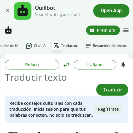
Quillbot
Open App
Your AI writing assistant
Premium
ador de IA
Chat IA
Traductor
Resumidor de textos
Polaco
Italiano
Traducir
Recibe consejos culturales con cada
Regístrate
traducción. Inicia sesión para que tus
palabras conecten, no solo se traduzcan.