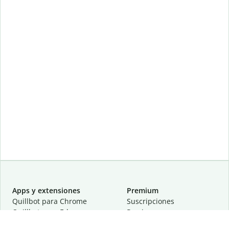
Apps y extensiones
Premium
Quillbot para Chrome
Suscripciones
Quillbot para Edge
Precios
Quillbot para Safari
Para equipos