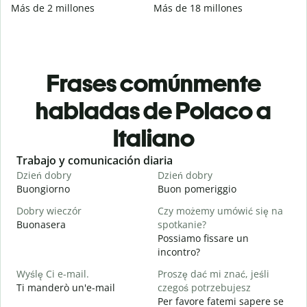
Más de 2 millones
Más de 18 millones
Frases comúnmente
habladas de Polaco a
Italiano
Slide 1 of 6
Trabajo y comunicación diaria
S
Dzień dobry
Dzień dobry
C
Buongiorno
Buon pomeriggio
C
Dobry wieczór
Czy możemy umówić się na
N
Buonasera
spotkanie?
M
Possiamo fissare un
D
incontro?
B
Wyślę Ci e-mail.
Proszę dać mi znać, jeśli
N
Ti manderò un'e-mail
czegoś potrzebujesz
P
Per favore fatemi sapere se