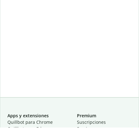
Apps y extensiones
Premium
Quillbot para Chrome
Suscripciones
Quillbot para Edge
Precios
Quillbot para Safari
Para equipos