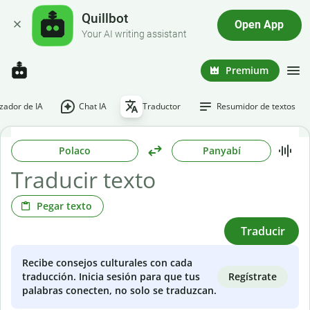
Quillbot
Open App
Your AI writing assistant
Premium
ador de IA
Chat IA
Traductor
Resumidor de textos
Polaco
Panyabí
Pegar texto
Traducir
Recibe consejos culturales con cada
Regístrate
traducción. Inicia sesión para que tus
palabras conecten, no solo se traduzcan.