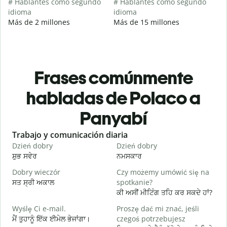
# Hablantes como segundo
# Hablantes como segundo
idioma
idioma
Más de 2 millones
Más de 15 millones
Frases comúnmente
habladas de Polaco a
Panyabí
Slide 1 of 6
Trabajo y comunicación diaria
S
Dzień dobry
Dzień dobry
C
ਸ਼ੁਭ ਸਵੇਰ
ਨਮਸਕਾਰ
ਹ
Dobry wieczór
Czy możemy umówić się na
N
ਸਤ ਸ੍ਰੀ ਅਕਾਲ
spotkanie?
ਮ
ਕੀ ਅਸੀਂ ਮੀਟਿੰਗ ਤਹਿ ਕਰ ਸਕਦੇ ਹਾਂ?
D
Wyślę Ci e-mail.
Proszę dać mi znać, jeśli
ਸ
ਮੈਂ ਤੁਹਾਨੂੰ ਇੱਕ ਈਮੇਲ ਭੇਜਾਂਗਾ।
czegoś potrzebujesz
N