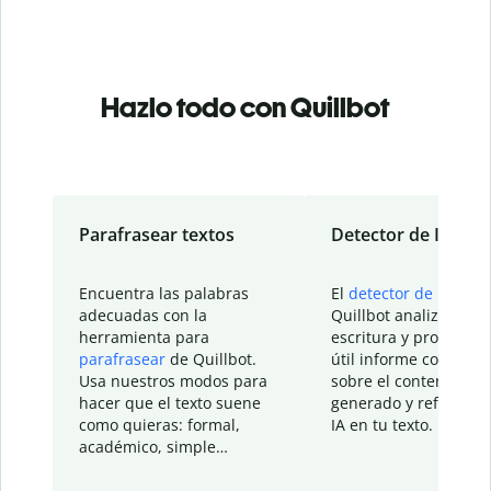
Hazlo todo con Quillbot
Parafrasear textos
Detector de IA
Encuentra las palabras
El
detector de IA
de
adecuadas con la
Quillbot analiza tu
herramienta para
escritura y proporcio
parafrasear
de Quillbot.
útil informe con detal
Usa nuestros modos para
sobre el contenido
hacer que el texto suene
generado y refinado p
como quieras: formal,
IA en tu texto.
académico, simple…