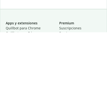
Apps y extensiones
Premium
Quillbot para Chrome
Suscripciones
Quillbot para Edge
Precios
Quillbot para Safari
Para equipos
Quillbot para Android
Afiliación
Quillbot para iOS
Solicita una demostración
Quillbot para Windows
Quillbot para macOS
Quillbot para Word
Herramientas
Empresa
Recursos de escritura
Acerca de
Corrección lingüística
Privacidad
Citas y originalidad
Empleos
Herramientas de IA
Centro de ayuda
Herramientas PDF
Contáctanos
Herramientas para
Recursos
imágenes
Otras herramientas