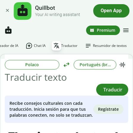
Quillbot
Open App
Your AI writing assistant
Premium
ador de IA
Chat IA
Traductor
Resumidor de textos
Polaco
Portugués (brasileño)
Traducir
Recibe consejos culturales con cada
Regístrate
traducción. Inicia sesión para que tus
palabras conecten, no solo se traduzcan.