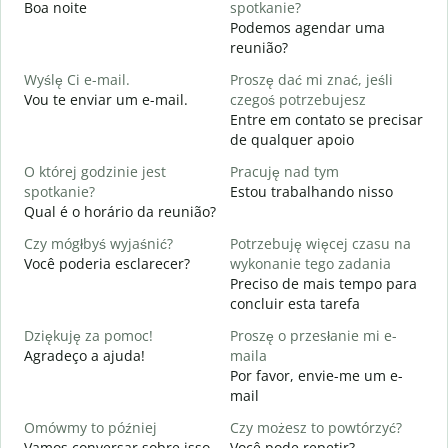
Boa noite
spotkanie?
Podemos agendar uma
D
reunião?
B
Wyślę Ci e-mail.
Proszę dać mi znać, jeśli
N
Vou te enviar um e-mail.
czegoś potrzebujesz
D
Entre em contato se precisar
de qualquer apoio
T
S
O której godzinie jest
Pracuję nad tym
spotkanie?
Estou trabalhando nisso
D
Qual é o horário da reunião?
A
Czy mógłbyś wyjaśnić?
Potrzebuję więcej czasu na
G
Você poderia esclarecer?
wykonanie tego zadania
O
Preciso de mais tempo para
p
concluir esta tarefa
Dziękuję za pomoc!
Proszę o przesłanie mi e-
Agradeço a ajuda!
maila
Por favor, envie-me um e-
mail
Omówmy to później
Czy możesz to powtórzyć?
Vamos conversar sobre isso
Você pode repetir?