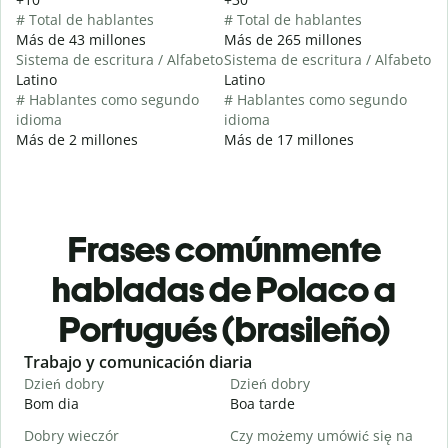
# Total de hablantes
# Total de hablantes
Más de 43 millones
Más de 265 millones
Sistema de escritura / Alfabeto
Sistema de escritura / Alfabeto
Latino
Latino
# Hablantes como segundo
# Hablantes como segundo
idioma
idioma
Más de 2 millones
Más de 17 millones
Frases comúnmente
habladas de Polaco a
Portugués (brasileño)
Slide 1 of 6
Trabajo y comunicación diaria
S
Dzień dobry
Dzień dobry
C
Bom dia
Boa tarde
O
Dobry wieczór
Czy możemy umówić się na
N