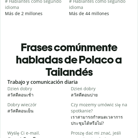
# Hablantes como segundo
# Hablantes como segundo
idioma
idioma
Más de 2 millones
Más de 44 millones
Frases comúnmente
habladas de Polaco a
Tailandés
Slide 1 of 6
Trabajo y comunicación diaria
S
Dzień dobry
Dzień dobry
C
สวัสดีตอนเช้า
สวัสดีตอนบ่าย
ส
Dobry wieczór
Czy możemy umówić się na
N
สวัสดีตอนเย็น
spotkanie?
ฉ
เราสามารถกำหนดเวลาการ
D
ประชุมได้หรือไม่?
ส
Wyślę Ci e-mail.
Proszę dać mi znać, jeśli
N