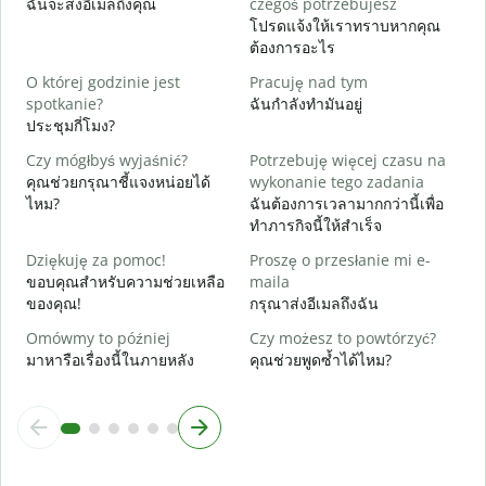
ฉันจะส่งอีเมลถึงคุณ
czegoś potrzebujesz
ด
โปรดแจ้งให้เราทราบหากคุณ
ต้องการอะไร
T
ใ
O której godzinie jest
Pracuję nad tym
spotkanie?
ฉันกำลังทำมันอยู่
D
ประชุมกี่โมง?
ล
Czy mógłbyś wyjaśnić?
Potrzebuję więcej czasu na
G
คุณช่วยกรุณาชี้แจงหน่อยได้
wykonanie tego zadania
โ
ไหม?
ฉันต้องการเวลามากกว่านี้เพื่อ
ทำภารกิจนี้ให้สำเร็จ
Dziękuję za pomoc!
Proszę o przesłanie mi e-
ขอบคุณสำหรับความช่วยเหลือ
maila
ของคุณ!
กรุณาส่งอีเมลถึงฉัน
Omówmy to później
Czy możesz to powtórzyć?
มาหารือเรื่องนี้ในภายหลัง
คุณช่วยพูดซ้ำได้ไหม?