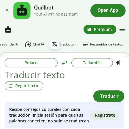
Quillbot
Open App
Your AI writing assistant
Premium
ador de IA
Chat IA
Traductor
Resumidor de textos
Polaco
Tailandés
Pegar texto
Traducir
Recibe consejos culturales con cada
Regístrate
traducción. Inicia sesión para que tus
palabras conecten, no solo se traduzcan.