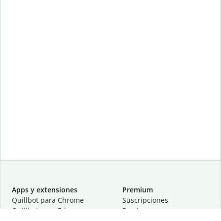
Apps y extensiones
Premium
Quillbot para Chrome
Suscripciones
Quillbot para Edge
Precios
Quillbot para Safari
Para equipos