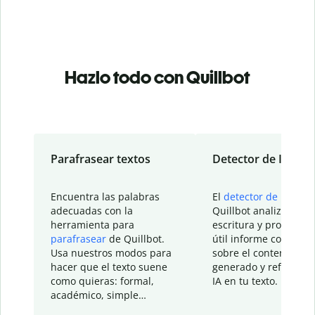
Hazlo todo con Quillbot
Parafrasear textos
Detector de IA
Encuentra las palabras
El
detector de IA
de
adecuadas con la
Quillbot analiza tu
herramienta para
escritura y proporcio
parafrasear
de Quillbot.
útil informe con detal
Usa nuestros modos para
sobre el contenido
hacer que el texto suene
generado y refinado p
como quieras: formal,
IA en tu texto.
académico, simple…