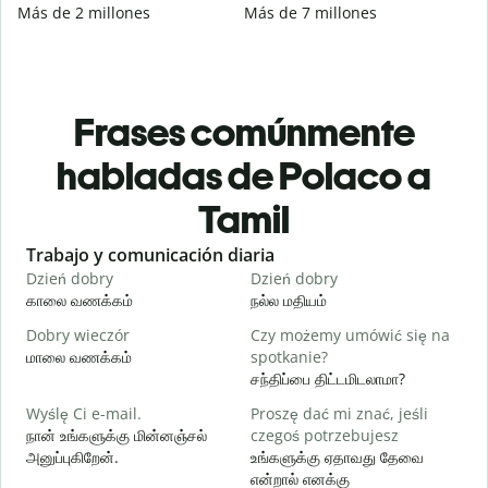
Más de 2 millones
Más de 7 millones
Frases comúnmente
habladas de Polaco a
Tamil
Slide 1 of 6
Trabajo y comunicación diaria
S
Dzień dobry
Dzień dobry
C
காலை வணக்கம்
நல்ல மதியம்
வ
Dobry wieczór
Czy możemy umówić się na
N
மாலை வணக்கம்
spotkanie?
எ
சந்திப்பை திட்டமிடலாமா?
D
Wyślę Ci e-mail.
Proszę dać mi znać, jeśli
க
நான் உங்களுக்கு மின்னஞ்சல்
czegoś potrzebujesz
அனுப்புகிறேன்.
உங்களுக்கு ஏதாவது தேவை
N
என்றால் எனக்கு