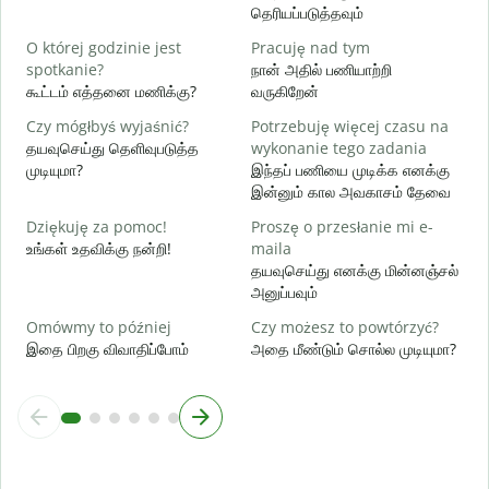
ந
தெரியப்படுத்தவும்
T
O której godzinie jest
Pracuję nad tym
ஆ
spotkanie?
நான் அதில் பணியாற்றி
கூட்டம் எத்தனை மணிக்கு?
வருகிறேன்
D
க
Czy mógłbyś wyjaśnić?
Potrzebuję więcej czasu na
தயவுசெய்து தெளிவுபடுத்த
wykonanie tego zadania
G
முடியுமா?
இந்தப் பணியை முடிக்க எனக்கு
அ
இன்னும் கால அவகாசம் தேவை
Dziękuję za pomoc!
Proszę o przesłanie mi e-
உங்கள் உதவிக்கு நன்றி!
maila
தயவுசெய்து எனக்கு மின்னஞ்சல்
அனுப்பவும்
Omówmy to później
Czy możesz to powtórzyć?
இதை பிறகு விவாதிப்போம்
அதை மீண்டும் சொல்ல முடியுமா?