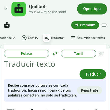
Quillbot
Open App
Your AI writing assistant
Premium
ador de IA
Chat IA
Traductor
Resumidor de textos
Polaco
Tamil
Traducir
Recibe consejos culturales con cada
Regístrate
traducción. Inicia sesión para que tus
palabras conecten, no solo se traduzcan.