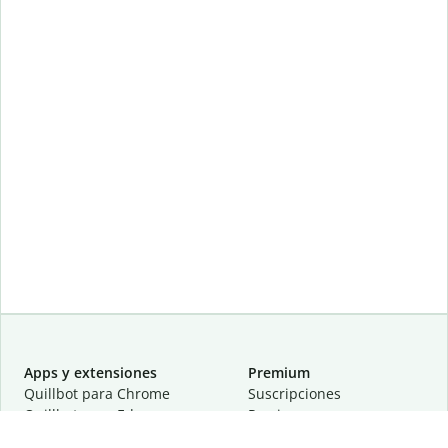
Apps y extensiones
Premium
Quillbot para Chrome
Suscripciones
Quillbot para Edge
Precios
Quillbot para Safari
Para equipos