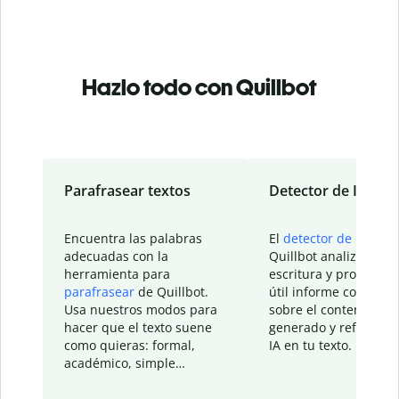
Hazlo todo con Quillbot
Parafrasear textos
Detector de IA
Encuentra las palabras
El
detector de IA
de
adecuadas con la
Quillbot analiza tu
herramienta para
escritura y proporcio
parafrasear
de Quillbot.
útil informe con detal
Usa nuestros modos para
sobre el contenido
hacer que el texto suene
generado y refinado p
como quieras: formal,
IA en tu texto.
académico, simple…