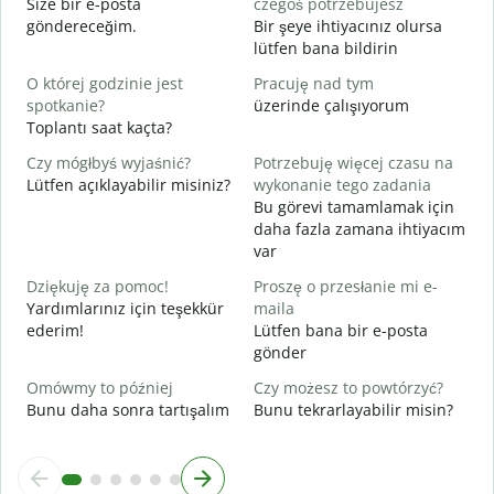
Size bir e-posta
czegoś potrzebujesz
R
göndereceğim.
Bir şeye ihtiyacınız olursa
lütfen bana bildirin
T
E
O której godzinie jest
Pracuję nad tym
spotkanie?
üzerinde çalışıyorum
D
Toplantı saat kaçta?
G
Czy mógłbyś wyjaśnić?
Potrzebuję więcej czasu na
G
Lütfen açıklayabilir misiniz?
wykonanie tego zadania
E
Bu görevi tamamlamak için
daha fazla zamana ihtiyacım
var
Dziękuję za pomoc!
Proszę o przesłanie mi e-
Yardımlarınız için teşekkür
maila
ederim!
Lütfen bana bir e-posta
gönder
Omówmy to później
Czy możesz to powtórzyć?
Bunu daha sonra tartışalım
Bunu tekrarlayabilir misin?