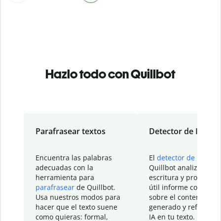
Hazlo todo con Quillbot
Parafrasear textos
Detector de IA
Encuentra las palabras
El
detector de IA
de
adecuadas con la
Quillbot analiza tu
herramienta para
escritura y proporcio
parafrasear
de Quillbot.
útil informe con detal
Usa nuestros modos para
sobre el contenido
hacer que el texto suene
generado y refinado p
como quieras: formal,
IA en tu texto.