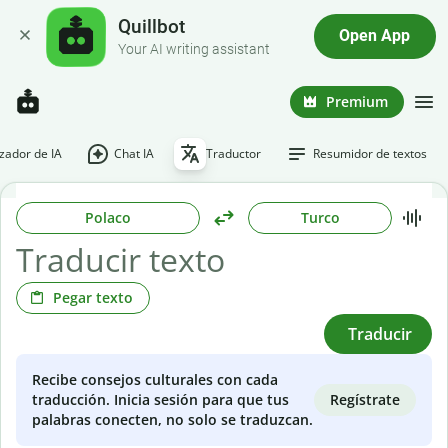
Quillbot
Open App
Your AI writing assistant
Premium
ador de IA
Chat IA
Traductor
Resumidor de textos
Polaco
Turco
Pegar texto
Traducir
Recibe consejos culturales con cada
Regístrate
traducción. Inicia sesión para que tus
palabras conecten, no solo se traduzcan.