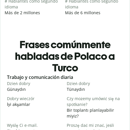
# Hablantes como segundo
# Hablantes como segundo
idioma
idioma
Más de 2 millones
Más de 6 millones
Frases comúnmente
habladas de Polaco a
Turco
Slide 1 of 6
Trabajo y comunicación diaria
S
Dzień dobry
Dzień dobry
C
Günaydın
Tünaydın
M
Dobry wieczór
Czy możemy umówić się na
N
İyi akşamlar
spotkanie?
Bir toplantı planlayabilir
D
miyiz?
G
Wyślę Ci e-mail.
Proszę dać mi znać, jeśli
N