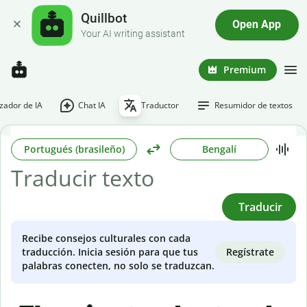
Quillbot
Open App
Your AI writing assistant
Premium
ador de IA
Chat IA
Traductor
Resumidor de textos
Portugués (brasileño)
Bengalí
Traducir
Recibe consejos culturales con cada
Regístrate
traducción. Inicia sesión para que tus
palabras conecten, no solo se traduzcan.