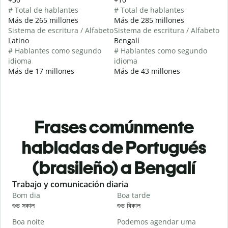
# Total de hablantes
# Total de hablantes
Más de 265 millones
Más de 285 millones
Sistema de escritura / Alfabeto
Sistema de escritura / Alfabeto
Latino
Bengalí
# Hablantes como segundo
# Hablantes como segundo
idioma
idioma
Más de 17 millones
Más de 43 millones
Frases comúnmente
habladas de Portugués
(brasileño) a Bengalí
Slide 1 of 6
Trabajo y comunicación diaria
S
Bom dia
Boa tarde
O
শুভ সকাল
শুভ বিকাল
হ
Boa noite
Podemos agendar uma