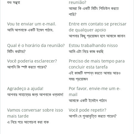
শুভ সন্ধ্যা
reunião?
আ
আমরা কি একটি মিটিং শিডিউল করতে
B
পারি?
শ
Vou te enviar um e-mail.
Entre em contato se precisar
D
আমি আপনাকে একটি ইমেল পাঠাব.
de qualquer apoio
আ
আপনার কিছু প্রয়োজন হলে আমাকে জানান
S
Qual é o horário da reunião?
Estou trabalhando nisso
হ্
মিটিং কয়টায়?
আমি এটা নিয়ে কাজ করছি
A
Você poderia esclarecer?
Preciso de mais tempo para
বি
আপনি কি স্পষ্ট করতে পারেন?
concluir esta tarefa
এই কাজটি সম্পন্ন করতে আমার আরও
O
সময় প্রয়োজন
p
ক
Agradeço a ajuda!
Por favor, envie-me um e-
আপনার সাহায্যের জন্য আপনাকে ধন্যবাদ!
mail
আমাকে একটি ইমেইল পাঠান
Vamos conversar sobre isso
Você pode repetir?
mais tarde
আপনি যে পুনরাবৃত্তি করতে পারেন?
এ নিয়ে পরে আলোচনা করা যাক