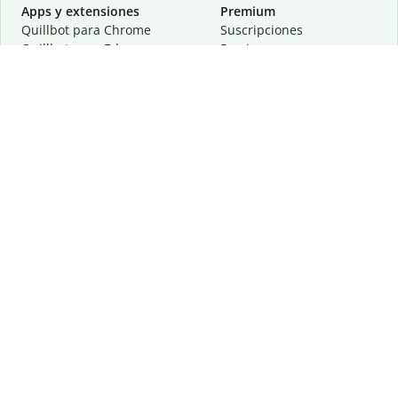
Apps y extensiones
Premium
Quillbot para Chrome
Suscripciones
Quillbot para Edge
Precios
Quillbot para Safari
Para equipos
Quillbot para Android
Afiliación
Quillbot para iOS
Solicita una demostración
Quillbot para Windows
Quillbot para macOS
Quillbot para Word
Herramientas
Empresa
Recursos de escritura
Acerca de
Corrección lingüística
Privacidad
Citas y originalidad
Empleos
Herramientas de IA
Centro de ayuda
Herramientas PDF
Contáctanos
Herramientas para
Recursos
imágenes
Otras herramientas
Herramientas de conversión
Conócenos