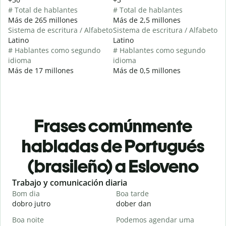
# Total de hablantes
# Total de hablantes
Más de 265 millones
Más de 2,5 millones
Sistema de escritura / Alfabeto
Sistema de escritura / Alfabeto
Latino
Latino
# Hablantes como segundo
# Hablantes como segundo
idioma
idioma
Más de 17 millones
Más de 0,5 millones
Frases comúnmente
habladas de Portugués
(brasileño) a Esloveno
Slide 1 of 6
Trabajo y comunicación diaria
S
Bom dia
Boa tarde
O
dobro jutro
dober dan
Ž
Boa noite
Podemos agendar uma