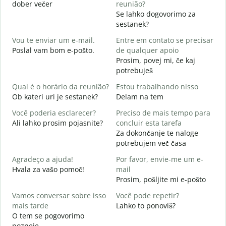
dober večer
reunião?
m
Se lahko dogovorimo za
B
sestanek?
D
Vou te enviar um e-mail.
Entre em contato se precisar
D
Poslal vam bom e-pošto.
de qualquer apoio
V
Prosim, povej mi, če kaj
potrebuješ
S
d
Qual é o horário da reunião?
Estou trabalhando nisso
Ob kateri uri je sestanek?
Delam na tem
A
A
Você poderia esclarecer?
Preciso de mais tempo para
Ali lahko prosim pojasnite?
concluir esta tarefa
O
Za dokončanje te naloge
p
potrebujem več časa
K
Agradeço a ajuda!
Por favor, envie-me um e-
Hvala za vašo pomoč!
mail
Prosim, pošljite mi e-pošto
Vamos conversar sobre isso
Você pode repetir?
mais tarde
Lahko to ponoviš?
O tem se pogovorimo
pozneje