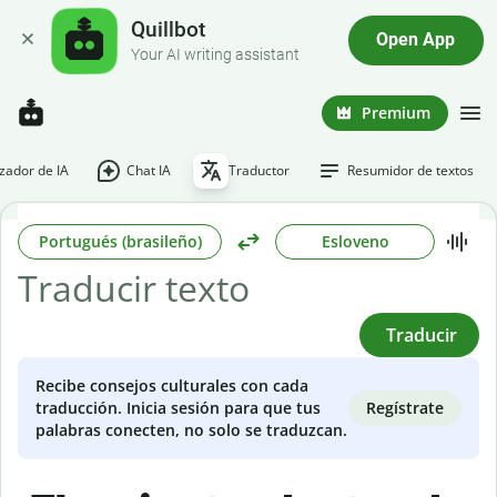
Quillbot
Open App
Your AI writing assistant
Premium
ador de IA
Chat IA
Traductor
Resumidor de textos
Portugués (brasileño)
Esloveno
Traducir
Recibe consejos culturales con cada
Regístrate
traducción. Inicia sesión para que tus
palabras conecten, no solo se traduzcan.