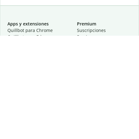
Apps y extensiones
Premium
Quillbot para Chrome
Suscripciones
Quillbot para Edge
Precios
Quillbot para Safari
Para equipos
Quillbot para Android
Afiliación
Quillbot para iOS
Solicita una demostración
Quillbot para Windows
Quillbot para macOS
Quillbot para Word
Herramientas
Empresa
Recursos de escritura
Acerca de
Corrección lingüística
Privacidad
Citas y originalidad
Empleos
Herramientas de IA
Centro de ayuda
Herramientas PDF
Contáctanos
Herramientas para
Recursos
imágenes
Otras herramientas
Herramientas de conversión