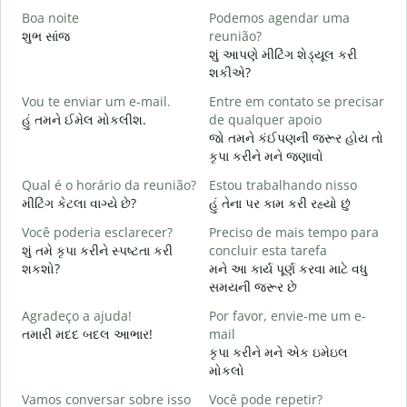
Boa noite
Podemos agendar uma
શુભ સાંજ
reunião?
મ
શું આપણે મીટિંગ શેડ્યૂલ કરી
B
શકીએ?
શ
Vou te enviar um e-mail.
Entre em contato se precisar
D
હું તમને ઈમેલ મોકલીશ.
de qualquer apoio
ત
જો તમને કંઈપણની જરૂર હોય તો
કૃપા કરીને મને જણાવો
S
હ
Qual é o horário da reunião?
Estou trabalhando nisso
મીટિંગ કેટલા વાગ્યે છે?
હું તેના પર કામ કરી રહ્યો છું
A
ગ
Você poderia esclarecer?
Preciso de mais tempo para
શું તમે કૃપા કરીને સ્પષ્ટતા કરી
concluir esta tarefa
O
શકશો?
મને આ કાર્ય પૂર્ણ કરવા માટે વધુ
p
સમયની જરૂર છે
સ
Agradeço a ajuda!
Por favor, envie-me um e-
તમારી મદદ બદલ આભાર!
mail
કૃપા કરીને મને એક ઇમેઇલ
મોકલો
Vamos conversar sobre isso
Você pode repetir?