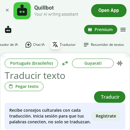
Quillbot
Open App
Your AI writing assistant
Premium
ador de IA
Chat IA
Traductor
Resumidor de textos
Portugués (brasileño)
Guyaratí
Pegar texto
Traducir
Recibe consejos culturales con cada
Regístrate
traducción. Inicia sesión para que tus
palabras conecten, no solo se traduzcan.