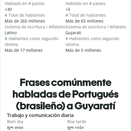
Hablado en # países
Hablado en # países
+30
+5
# Total de hablantes
# Total de hablantes
Más de 265 millones
Más de 65 millones
Sistema de escritura / Alfabeto
Sistema de escritura / Alfabeto
Latino
Gujarati
# Hablantes como segundo
# Hablantes como segundo
idioma
idioma
Más de 17 millones
Más de 5 millones
Frases comúnmente
habladas de Portugués
(brasileño) a Guyaratí
Slide 1 of 6
Trabajo y comunicación diaria
S
Bom dia
Boa tarde
O
શુભ સવાર
શુભ બપોર
હ