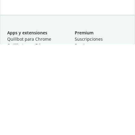
Apps y extensiones
Premium
Quillbot para Chrome
Suscripciones
Quillbot para Edge
Precios
Quillbot para Safari
Para equipos
Quillbot para Android
Afiliación
Quillbot para iOS
Solicita una demostración
Quillbot para Windows
Quillbot para macOS
Quillbot para Word
Herramientas
Empresa
Recursos de escritura
Acerca de
Corrección lingüística
Privacidad
Citas y originalidad
Empleos
Herramientas de IA
Centro de ayuda
Herramientas PDF
Contáctanos
Herramientas para
Recursos
imágenes