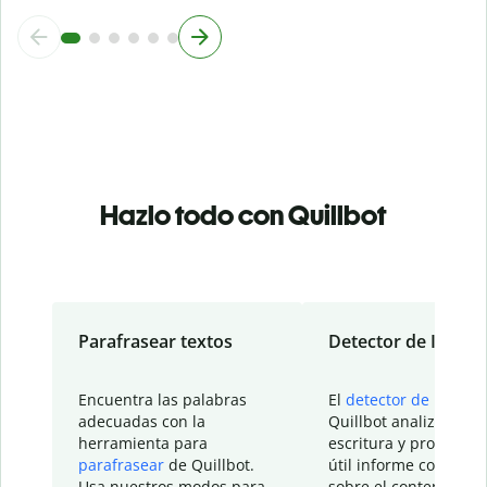
Hazlo todo con Quillbot
Parafrasear textos
Detector de IA
Encuentra las palabras
El
detector de IA
de
adecuadas con la
Quillbot analiza tu
herramienta para
escritura y proporcio
parafrasear
de Quillbot.
útil informe con detal
Usa nuestros modos para
sobre el contenido