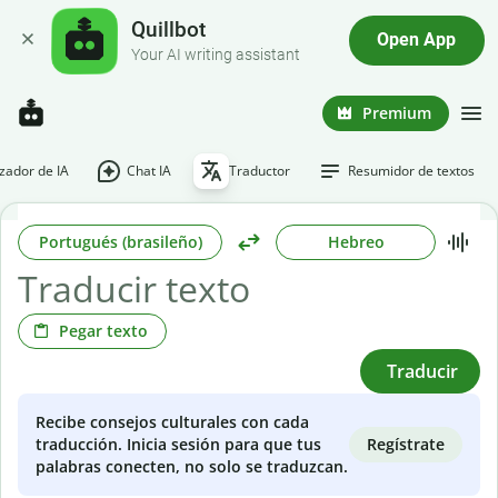
Quillbot
Open App
Your AI writing assistant
Premium
ador de IA
Chat IA
Traductor
Resumidor de textos
Portugués (brasileño)
Hebreo
Pegar texto
Traducir
Recibe consejos culturales con cada
Regístrate
traducción. Inicia sesión para que tus
palabras conecten, no solo se traduzcan.