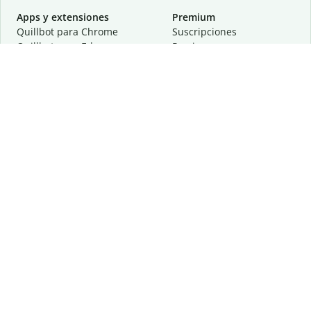
Apps y extensiones
Premium
Quillbot para Chrome
Suscripciones
Quillbot para Edge
Precios
Quillbot para Safari
Para equipos
Quillbot para Android
Afiliación
Quillbot para iOS
Solicita una demostración
Quillbot para Windows
Quillbot para macOS
Quillbot para Word
Herramientas
Empresa
Recursos de escritura
Acerca de
Corrección lingüística
Privacidad
Citas y originalidad
Empleos
Herramientas de IA
Centro de ayuda
Herramientas PDF
Contáctanos
Herramientas para
Recursos
imágenes
Otras herramientas
Herramientas de conversión
Conócenos