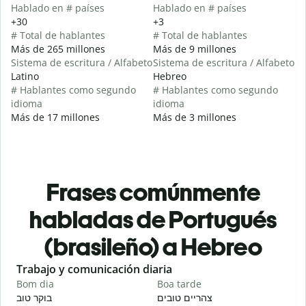
Hablado en # países
Hablado en # países
+30
+3
# Total de hablantes
# Total de hablantes
Más de 265 millones
Más de 9 millones
Sistema de escritura / Alfabeto
Sistema de escritura / Alfabeto
Latino
Hebreo
# Hablantes como segundo
# Hablantes como segundo
idioma
idioma
Más de 17 millones
Más de 3 millones
Frases comúnmente
habladas de Portugués
(brasileño) a Hebreo
Slide 1 of 6
Trabajo y comunicación diaria
S
Bom dia
Boa tarde
O
י
צהריים טובים
בוקר טוב