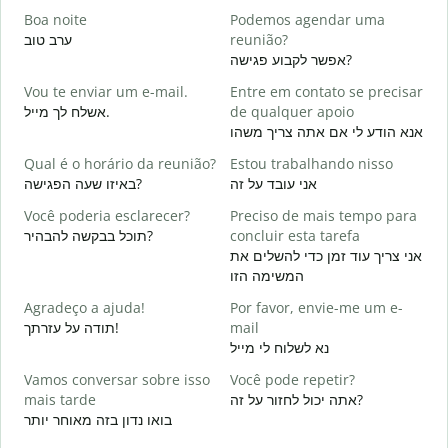
Boa noite
Podemos agendar uma
ערב טוב
reunião?
א
אפשר לקבוע פגישה?
B
Vou te enviar um e-mail.
Entre em contato se precisar
ב
אשלח לך מייל.
de qualquer apoio
D
אנא הודע לי אם אתה צריך משהו
ן
Qual é o horário da reunião?
Estou trabalhando nisso
S
אני עובד על זה
באיזו שעה הפגישה?
א
Você poderia esclarecer?
Preciso de mais tempo para
A
תוכל בבקשה להבהיר?
concluir esta tarefa
ת
אני צריך עוד זמן כדי להשלים את
המשימה הזו
O
p
Agradeço a ajuda!
Por favor, envie-me um e-
תודה על עזרתך!
mail
נא לשלוח לי מייל
Vamos conversar sobre isso
Você pode repetir?
mais tarde
אתה יכול לחזור על זה?
בואו נדון בזה מאוחר יותר