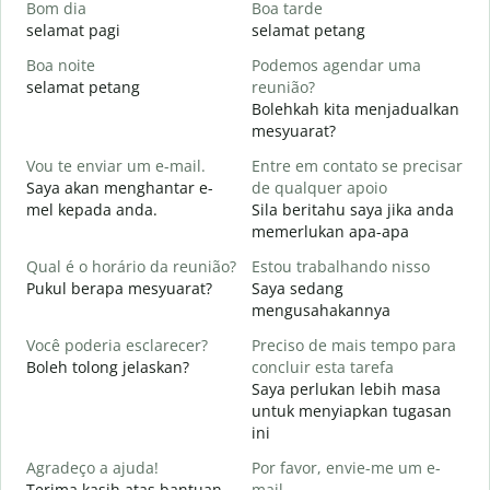
Bom dia
Boa tarde
O
selamat pagi
selamat petang
H
Boa noite
Podemos agendar uma
selamat petang
reunião?
n
Bolehkah kita menjadualkan
B
mesyuarat?
S
Vou te enviar um e-mail.
Entre em contato se precisar
p
Saya akan menghantar e-
de qualquer apoio
D
mel kepada anda.
Sila beritahu saya jika anda
A
memerlukan apa-apa
S
Qual é o horário da reunião?
Estou trabalhando nisso
Y
Pukul berapa mesyuarat?
Saya sedang
mengusahakannya
A
s
Você poderia esclarecer?
Preciso de mais tempo para
Boleh tolong jelaskan?
concluir esta tarefa
O
Saya perlukan lebih masa
p
untuk menyiapkan tugasan
D
ini
Agradeço a ajuda!
Por favor, envie-me um e-
Terima kasih atas bantuan
mail