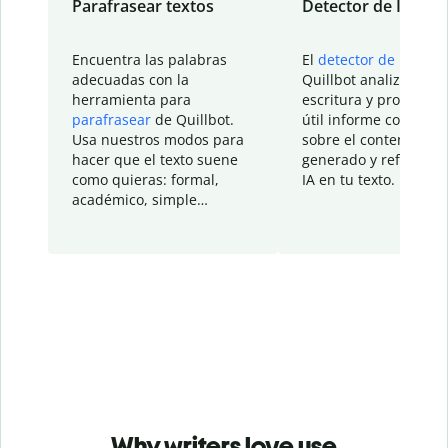
Parafrasear textos
Detector de IA
Encuentra las palabras
El
detector de IA
de
adecuadas con la
Quillbot analiza tu
herramienta para
escritura y proporcio
parafrasear
de Quillbot.
útil informe con detal
Usa nuestros modos para
sobre el contenido
hacer que el texto suene
generado y refinado p
como quieras: formal,
IA en tu texto.
académico, simple…
Why writers love use