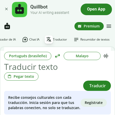
Quillbot
Open App
Your AI writing assistant
Premium
ador de IA
Chat IA
Traductor
Resumidor de textos
Portugués (brasileño)
Malayo
Pegar texto
Traducir
Recibe consejos culturales con cada
Regístrate
traducción. Inicia sesión para que tus
palabras conecten, no solo se traduzcan.