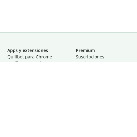
Apps y extensiones
Premium
Quillbot para Chrome
Suscripciones
Quillbot para Edge
Precios
Quillbot para Safari
Para equipos
Quillbot para Android
Afiliación
Quillbot para iOS
Solicita una demostración
Quillbot para Windows
Quillbot para macOS
Quillbot para Word
Herramientas
Empresa
Recursos de escritura
Acerca de
Corrección lingüística
Privacidad
Citas y originalidad
Empleos
Herramientas de IA
Centro de ayuda