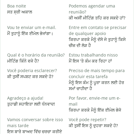
Boa noite
Podemos agendar uma
ਸਤ ਸ੍ਰੀ ਅਕਾਲ
reunião?
ਮ
ਕੀ ਅਸੀਂ ਮੀਟਿੰਗ ਤਹਿ ਕਰ ਸਕਦੇ ਹਾਂ?
B
Vou te enviar um e-mail.
Entre em contato se precisar
ਸ
ਮੈਂ ਤੁਹਾਨੂੰ ਇੱਕ ਈਮੇਲ ਭੇਜਾਂਗਾ।
de qualquer apoio
D
ਕਿਰਪਾ ਕਰਕੇ ਮੈਨੂੰ ਦੱਸੋ ਜੇ ਤੁਹਾਨੂੰ ਕਿਸੇ
ਤ
ਚੀਜ਼ ਦੀ ਲੋੜ ਹੈ
S
Qual é o horário da reunião?
Estou trabalhando nisso
ਹ
ਮੀਟਿੰਗ ਕਿੰਨੇ ਵਜੇ ਹੈ?
ਮੈਂ ਇਸ 'ਤੇ ਕੰਮ ਕਰ ਰਿਹਾ ਹਾਂ
A
Você poderia esclarecer?
Preciso de mais tempo para
ਅ
ਕੀ ਤੁਸੀਂ ਸਪਸ਼ਟ ਕਰ ਸਕਦੇ ਹੋ?
concluir esta tarefa
ਮੈਨੂੰ ਇਸ ਕੰਮ ਨੂੰ ਪੂਰਾ ਕਰਨ ਲਈ ਹੋਰ
O
ਸਮਾਂ ਚਾਹੀਦਾ ਹੈ
p
ਨ
Agradeço a ajuda!
Por favor, envie-me um e-
ਤੁਹਾਡੀ ਸਹਾਇਤਾ ਲਈ ਧੰਨਵਾਦ!
mail
ਕਿਰਪਾ ਕਰਕੇ ਮੈਨੂੰ ਇੱਕ ਈਮੇਲ ਭੇਜੋ
Vamos conversar sobre isso
Você pode repetir?
mais tarde
ਕੀ ਤੁਸੀਂ ਇਸ ਨੂੰ ਦੁਹਰਾ ਸਕਦੇ ਹੋ?
ਇਸ ਬਾਰੇ ਬਾਅਦ ਵਿੱਚ ਚਰਚਾ ਕਰੀਏ