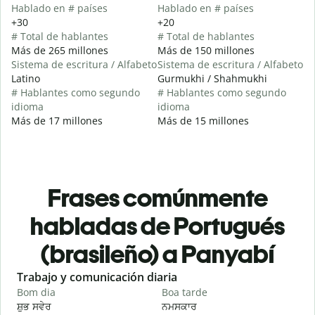
Hablado en # países
Hablado en # países
+30
+20
# Total de hablantes
# Total de hablantes
Más de 265 millones
Más de 150 millones
Sistema de escritura / Alfabeto
Sistema de escritura / Alfabeto
Latino
Gurmukhi / Shahmukhi
# Hablantes como segundo
# Hablantes como segundo
idioma
idioma
Más de 17 millones
Más de 15 millones
Frases comúnmente
habladas de Portugués
(brasileño) a Panyabí
Slide 1 of 6
Trabajo y comunicación diaria
S
Bom dia
Boa tarde
O
ਸ਼ੁਭ ਸਵੇਰ
ਨਮਸਕਾਰ
ਹ