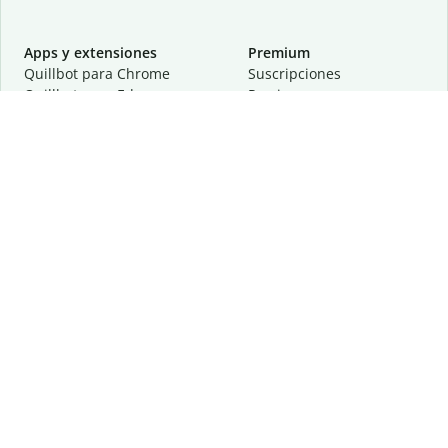
Apps y extensiones
Premium
Quillbot para Chrome
Suscripciones
Quillbot para Edge
Precios
Quillbot para Safari
Para equipos
Quillbot para Android
Afiliación
Quillbot para iOS
Solicita una demostración
Quillbot para Windows
Quillbot para macOS
Quillbot para Word
Herramientas
Empresa
Recursos de escritura
Acerca de
Corrección lingüística
Privacidad
Citas y originalidad
Empleos
Herramientas de IA
Centro de ayuda
Herramientas PDF
Contáctanos
Herramientas para
Recursos
imágenes
Otras herramientas
Herramientas de conversión