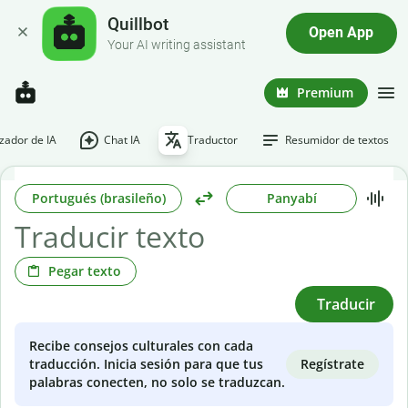
Quillbot
Open App
Your AI writing assistant
Premium
ador de IA
Chat IA
Traductor
Resumidor de textos
Portugués (brasileño)
Panyabí
Pegar texto
Traducir
Recibe consejos culturales con cada
Regístrate
traducción. Inicia sesión para que tus
palabras conecten, no solo se traduzcan.