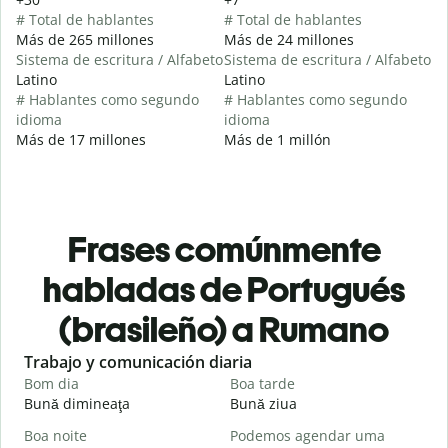
# Total de hablantes
# Total de hablantes
Más de 265 millones
Más de 24 millones
Sistema de escritura / Alfabeto
Sistema de escritura / Alfabeto
Latino
Latino
# Hablantes como segundo
# Hablantes como segundo
idioma
idioma
Más de 17 millones
Más de 1 millón
Frases comúnmente
habladas de Portugués
(brasileño) a Rumano
Slide 1 of 6
Trabajo y comunicación diaria
S
Bom dia
Boa tarde
O
Bună dimineaţa
Bună ziua
S
Boa noite
Podemos agendar uma