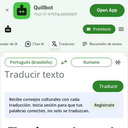
Quillbot
Open App
Your AI writing assistant
Premium
ador de IA
Chat IA
Traductor
Resumidor de textos
Portugués (brasileño)
Rumano
Traducir
Recibe consejos culturales con cada
Regístrate
traducción. Inicia sesión para que tus
palabras conecten, no solo se traduzcan.