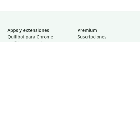
Apps y extensiones
Premium
Quillbot para Chrome
Suscripciones
Quillbot para Edge
Precios
Quillbot para Safari
Para equipos
Quillbot para Android
Afiliación
Quillbot para iOS
Solicita una demostración
Quillbot para Windows
Quillbot para macOS
Quillbot para Word
Herramientas
Empresa
Recursos de escritura
Acerca de
Corrección lingüística
Privacidad
Citas y originalidad
Empleos
Herramientas de IA
Centro de ayuda
Herramientas PDF
Contáctanos
Herramientas para
Recursos
imágenes
Otras herramientas