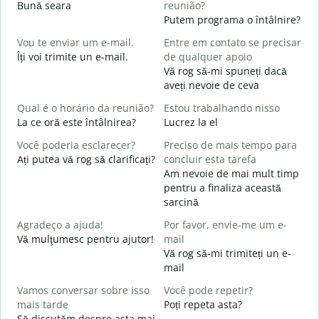
Bună seara
reunião?
N
Putem programa o întâlnire?
B
Vou te enviar um e-mail.
Entre em contato se precisar
B
Îți voi trimite un e-mail.
de qualquer apoio
s
Vă rog să-mi spuneți dacă
D
aveți nevoie de ceva
C
Qual é o horário da reunião?
Estou trabalhando nisso
S
La ce oră este întâlnirea?
Lucrez la el
Você poderia esclarecer?
Preciso de mais tempo para
A
Ați putea vă rog să clarificați?
concluir esta tarefa
L
Am nevoie de mai mult timp
pentru a finaliza această
O
sarcină
p
U
Agradeço a ajuda!
Por favor, envie-me um e-
h
Vă mulţumesc pentru ajutor!
mail
Vă rog să-mi trimiteți un e-
mail
Vamos conversar sobre isso
Você pode repetir?
mais tarde
Poți repeta asta?
Să discutăm despre asta mai