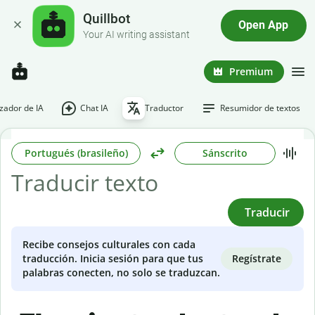
Quillbot
Open App
Your AI writing assistant
Premium
ador de IA
Chat IA
Traductor
Resumidor de textos
Portugués (brasileño)
Sánscrito
Traducir
Recibe consejos culturales con cada
Regístrate
traducción. Inicia sesión para que tus
palabras conecten, no solo se traduzcan.