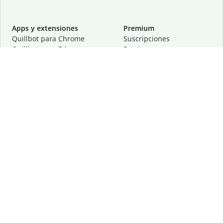
Apps y extensiones
Premium
Quillbot para Chrome
Suscripciones
Quillbot para Edge
Precios
Quillbot para Safari
Para equipos
Quillbot para Android
Afiliación
Quillbot para iOS
Solicita una demostración
Quillbot para Windows
Quillbot para macOS
Quillbot para Word
Herramientas
Empresa
Recursos de escritura
Acerca de
Corrección lingüística
Privacidad
Citas y originalidad
Empleos
Herramientas de IA
Centro de ayuda
Herramientas PDF
Contáctanos
Herramientas para
Recursos
imágenes
Otras herramientas
Herramientas de conversión