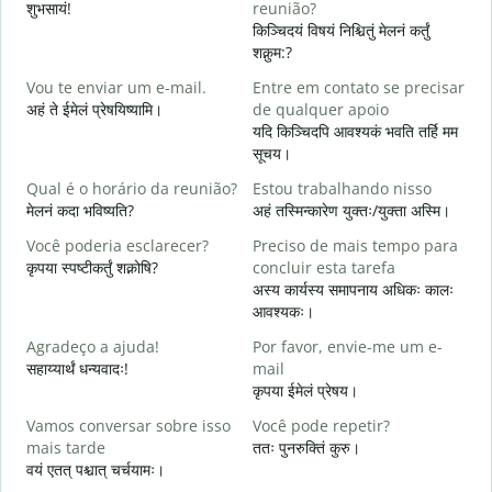
शुभसायं!
reunião?
म
किञ्चिदयं विषयं निश्चितुं मेलनं कर्तुं
शक्नुम:?
B
Vou te enviar um e-mail.
Entre em contato se precisar
स
अहं ते ईमेलं प्रेषयिष्यामि।
de qualquer apoio
D
यदि किञ्चिदपि आवश्यकं भवति तर्हि मम
स
सूचय।
S
Qual é o horário da reunião?
Estou trabalhando nisso
आ
मेलनं कदा भविष्यति?
अहं तस्मिन्कारेण युक्तः/युक्ता अस्मि।
A
Você poderia esclarecer?
Preciso de mais tempo para
श
कृपया स्पष्टीकर्तुं शक्नोषि?
concluir esta tarefa
अस्य कार्यस्य समापनाय अधिकः कालः
O
आवश्यकः।
p
न
Agradeço a ajuda!
Por favor, envie-me um e-
सहाय्यार्थं धन्यवादः!
mail
कृपया ईमेलं प्रेषय।
Vamos conversar sobre isso
Você pode repetir?
mais tarde
ततः पुनरुक्तिं कुरु।
वयं एतत् पश्चात् चर्चयामः।