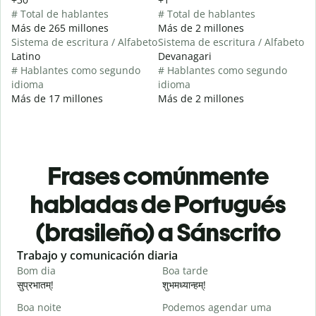
# Total de hablantes
# Total de hablantes
Más de 265 millones
Más de 2 millones
Sistema de escritura / Alfabeto
Sistema de escritura / Alfabeto
Latino
Devanagari
# Hablantes como segundo
# Hablantes como segundo
idioma
idioma
Más de 17 millones
Más de 2 millones
Frases comúnmente
habladas de Portugués
(brasileño) a Sánscrito
Slide 1 of 6
Trabajo y comunicación diaria
S
Bom dia
Boa tarde
O
सुप्रभातम्!
शुभमध्यान्हम्!
न
Boa noite
Podemos agendar uma