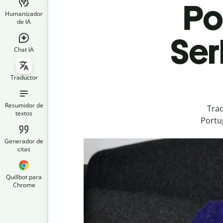
Po
Humanizador
de IA
Ser
Chat IA
Traductor
Resumidor de
Trad
textos
Portu
Generador de
citas
Quillbot para
Chrome