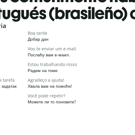
tugués (brasileño) 
ria
Boa tarde
Добар дан
Vou te enviar um e-mail.
Послаћу вам е-маил.
Estou trabalhando nisso
Радим на томе
a tarefa
Agradeço a ajuda!
 задатак
Хвала вам на помоћи!
Você pode repetir?
Можете ли то поновити?