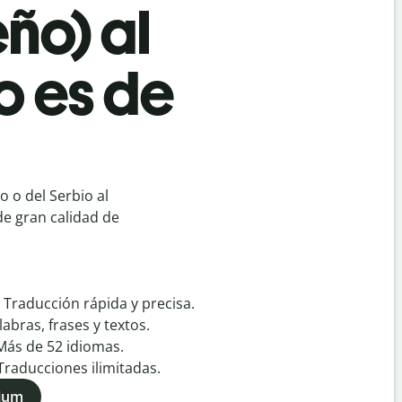
ño) al
o es de
 o del Serbio al
de gran calidad de
:
Traducción rápida y precisa.
labras, frases y textos.
Más de
52
idiomas.
Traducciones ilimitadas.
mium