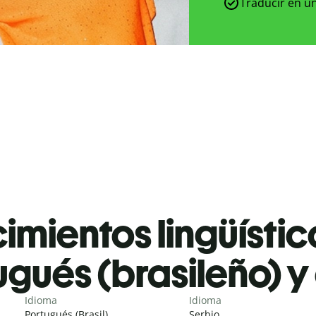
Traducir en un
mientos lingüístic
gués (brasileño) y 
Idioma
Idioma
Portugués (Brasil)
Serbio