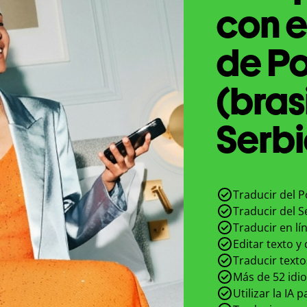
con e
de P
(bras
Serbi
Traducir del P
Traducir del S
Traducir en lí
Editar texto y
Traducir texto
Más de 52 idi
Utilizar la IA 