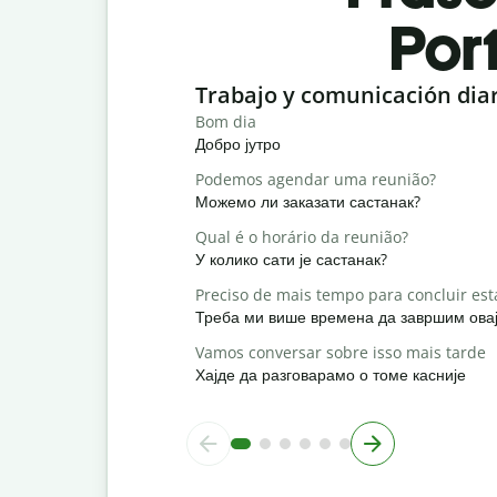
Por
Slide 1 of 6
Trabajo y comunicación dia
Bom dia
Добро јутро
Podemos agendar uma reunião?
Можемо ли заказати састанак?
Qual é o horário da reunião?
У колико сати је састанак?
Preciso de mais tempo para concluir est
Треба ми више времена да завршим овај
Vamos conversar sobre isso mais tarde
Хајде да разговарамо о томе касније