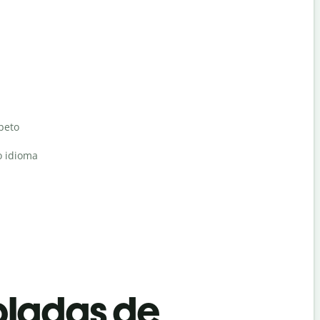
abeto
o idioma
bladas de