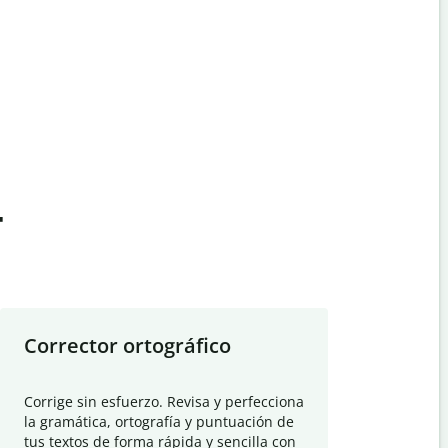
t
Corrector ortográfico
Resumid
Corrige sin esfuerzo. Revisa y perfecciona
Deja que el
la gramática, ortografía y puntuación de
Quillbot si
tus textos de forma rápida y sencilla con
investigació