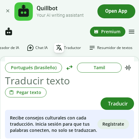
Quillbot
Open App
Your AI writing assistant
Premium
ador de IA
Chat IA
Traductor
Resumidor de textos
Portugués (brasileño)
Tamil
Pegar texto
Traducir
Recibe consejos culturales con cada
Regístrate
traducción. Inicia sesión para que tus
palabras conecten, no solo se traduzcan.