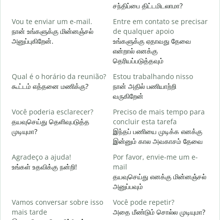
சந்திப்பை திட்டமிடலாமா?
B
Vou te enviar um e-mail.
Entre em contato se precisar
க
நான் உங்களுக்கு மின்னஞ்சல்
de qualquer apoio
அனுப்புகிறேன்.
உங்களுக்கு ஏதாவது தேவை
D
என்றால் எனக்கு
ந
தெரியப்படுத்தவும்
S
Qual é o horário da reunião?
Estou trabalhando nisso
ஆ
கூட்டம் எத்தனை மணிக்கு?
நான் அதில் பணியாற்றி
வருகிறேன்
A
க
Você poderia esclarecer?
Preciso de mais tempo para
தயவுசெய்து தெளிவுபடுத்த
concluir esta tarefa
O
முடியுமா?
இந்தப் பணியை முடிக்க எனக்கு
p
இன்னும் கால அவகாசம் தேவை
அ
Agradeço a ajuda!
Por favor, envie-me um e-
உங்கள் உதவிக்கு நன்றி!
mail
தயவுசெய்து எனக்கு மின்னஞ்சல்
அனுப்பவும்
Vamos conversar sobre isso
Você pode repetir?
mais tarde
அதை மீண்டும் சொல்ல முடியுமா?