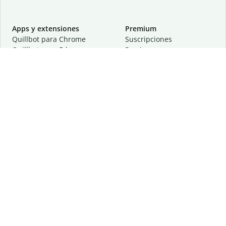
Apps y extensiones
Premium
Quillbot para Chrome
Suscripciones
Quillbot para Edge
Precios
Quillbot para Safari
Para equipos
Quillbot para Android
Afiliación
Quillbot para iOS
Solicita una demostración
Quillbot para Windows
Quillbot para macOS
Quillbot para Word
Herramientas
Empresa
Recursos de escritura
Acerca de
Corrección lingüística
Privacidad
Citas y originalidad
Empleos
Herramientas de IA
Centro de ayuda
Herramientas PDF
Contáctanos
Herramientas para
Recursos
imágenes
Otras herramientas
Herramientas de conversión