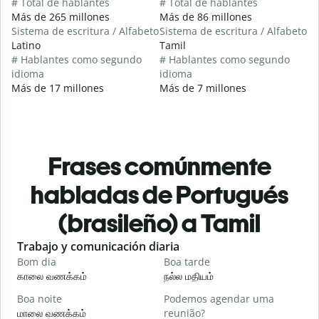
# Total de hablantes
# Total de hablantes
Más de 265 millones
Más de 86 millones
Sistema de escritura / Alfabeto
Sistema de escritura / Alfabeto
Latino
Tamil
# Hablantes como segundo
# Hablantes como segundo
idioma
idioma
Más de 17 millones
Más de 7 millones
Frases comúnmente
habladas de Portugués
(brasileño) a Tamil
Slide 1 of 6
Trabajo y comunicación diaria
S
Bom dia
Boa tarde
O
காலை வணக்கம்
நல்ல மதியம்
வ
Boa noite
Podemos agendar uma
மாலை வணக்கம்
reunião?
எ