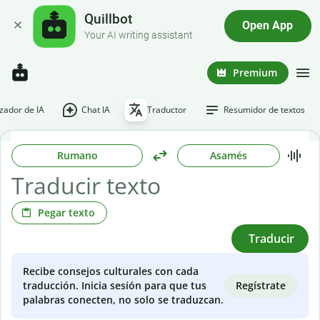
Quillbot
Open App
Your AI writing assistant
Premium
ador de IA
Chat IA
Traductor
Resumidor de textos
Rumano
Asamés
Pegar texto
Traducir
Recibe consejos culturales con cada
Regístrate
traducción. Inicia sesión para que tus
palabras conecten, no solo se traduzcan.