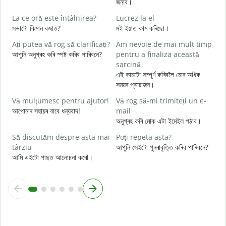
জনাব।
C
La ce oră este întâlnirea?
Lucrez la el
আ
সভাটো কিমান বজাত?
মই ইয়াত কাম কৰিছো।
Ați putea vă rog să clarificați?
Am nevoie de mai mult timp
হ
আপুনি অনুগ্ৰহ কৰি স্পষ্ট কৰিব পাৰিবনে?
pentru a finaliza această
L
sarcină
ব
এই কামটো সম্পূৰ্ণ কৰিবলৈ মোৰ অধিক
সময়ৰ প্ৰয়োজন।
U
h
Vă mulţumesc pentru ajutor!
Vă rog să-mi trimiteți un e-
ও
আপোনাৰ সহায়ৰ বাবে ধন্যবাদ!
mail
অনুগ্ৰহ কৰি মোক এটা ইমেইল পঠাব।
Să discutăm despre asta mai
Poți repeta asta?
târziu
আপুনি সেইটো পুনৰাবৃত্তি কৰিব পাৰিবনে?
আমি এইটো পাছত আলোচনা কৰোঁ।