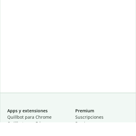
Apps y extensiones
Premium
Quillbot para Chrome
Suscripciones
Quillbot para Edge
Precios
Quillbot para Safari
Para equipos