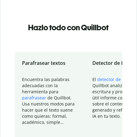
Hazlo todo con Quillbot
Parafrasear textos
Detector de IA
Encuentra las palabras
El
detector de IA
de
adecuadas con la
Quillbot analiza tu
herramienta para
escritura y proporcio
parafrasear
de Quillbot.
útil informe con detal
Usa nuestros modos para
sobre el contenido
hacer que el texto suene
generado y refinado p
como quieras: formal,
IA en tu texto.
académico, simple…