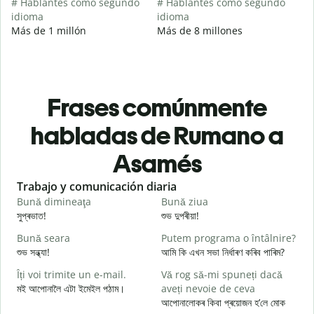
# Hablantes como segundo
# Hablantes como segundo
idioma
idioma
Más de 1 millón
Más de 8 millones
Frases comúnmente
habladas de Rumano a
Asamés
Slide 1 of 6
Trabajo y comunicación diaria
S
Bună dimineaţa
Bună ziua
S
সুপ্ৰভাত!
শুভ দুপৰীয়া!
ন
Bună seara
Putem programa o întâlnire?
N
শুভ সন্ধ্যা!
আমি কি এখন সভা নিৰ্ধাৰণ কৰিব পাৰিম?
ম
Îți voi trimite un e-mail.
Vă rog să-mi spuneți dacă
B
মই আপোনালৈ এটা ইমেইল পঠাম।
aveți nevoie de ceva
s
আপোনালোকৰ কিবা প্ৰয়োজন হ’লে মোক
স