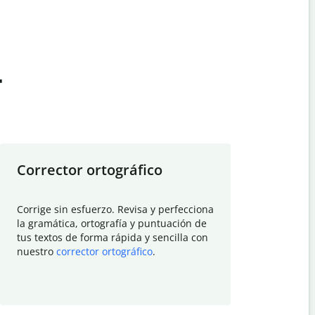
t
Corrector ortográfico
Resumid
Corrige sin esfuerzo. Revisa y perfecciona
Deja que el
la gramática, ortografía y puntuación de
Quillbot si
tus textos de forma rápida y sencilla con
investigació
nuestro
corrector ortográfico
.
electrónico
visión gener