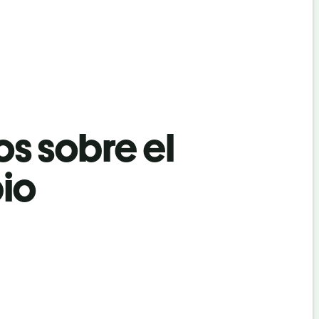
os sobre el
io