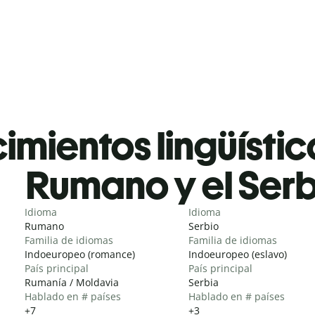
mientos lingüístic
Rumano y el Serb
Idioma
Idioma
Rumano
Serbio
Familia de idiomas
Familia de idiomas
Indoeuropeo (romance)
Indoeuropeo (eslavo)
País principal
País principal
Rumanía / Moldavia
Serbia
Hablado en # países
Hablado en # países
+7
+3