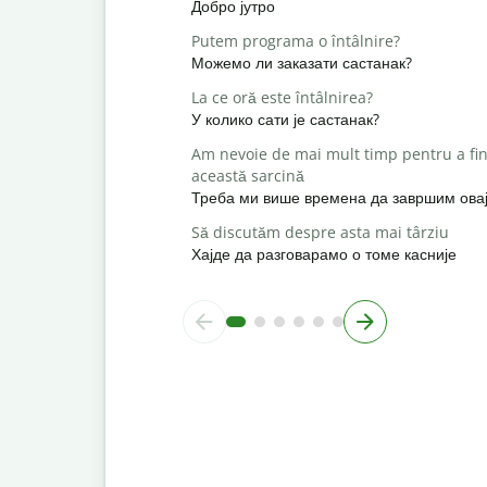
Добро јутро
Putem programa o întâlnire?
Можемо ли заказати састанак?
La ce oră este întâlnirea?
У колико сати је састанак?
Am nevoie de mai mult timp pentru a fin
această sarcină
Треба ми више времена да завршим овај
Să discutăm despre asta mai târziu
Хајде да разговарамо о томе касније