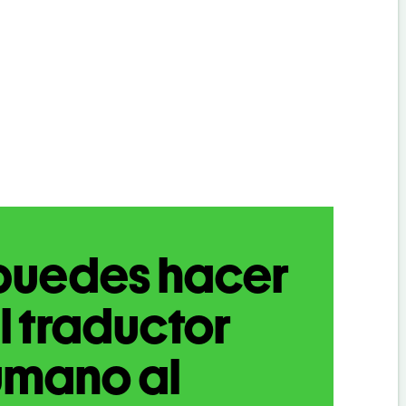
puedes hacer
l traductor
umano al