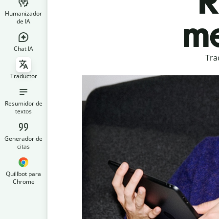
R
Humanizador
me
de IA
Chat IA
Tra
Traductor
Resumidor de
textos
Generador de
citas
Quillbot para
Chrome