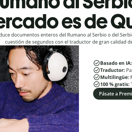
umano al Serbi
rcado es de Qu
duce documentos enteros del Rumano al Serbio o del Serb
cuestión de segundos con el traductor de gran calidad de
Basado en IA
Traductor:
Pa
Multilingüe:
100 % gratis:
Pásate a Pre