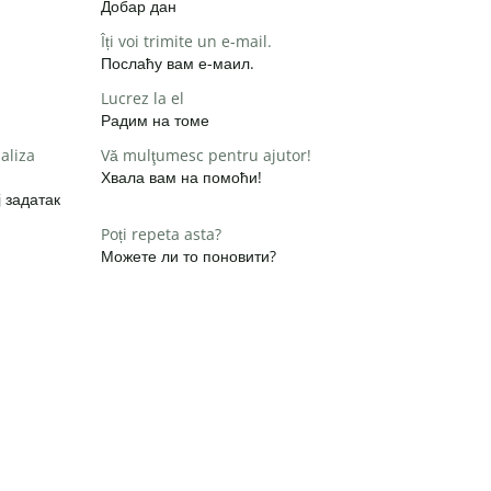
Добар дан
Îți voi trimite un e-mail.
Послаћу вам е-маил.
Lucrez la el
Радим на томе
aliza
Vă mulţumesc pentru ajutor!
Хвала вам на помоћи!
 задатак
Poți repeta asta?
Можете ли то поновити?