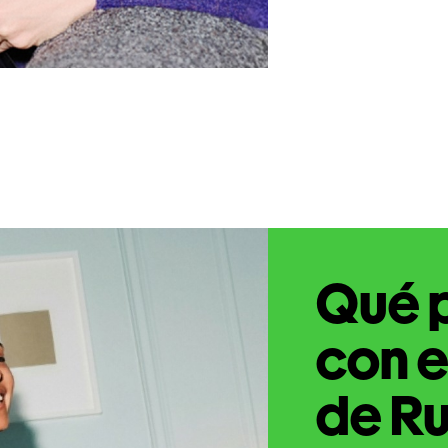
Qué 
con e
de R