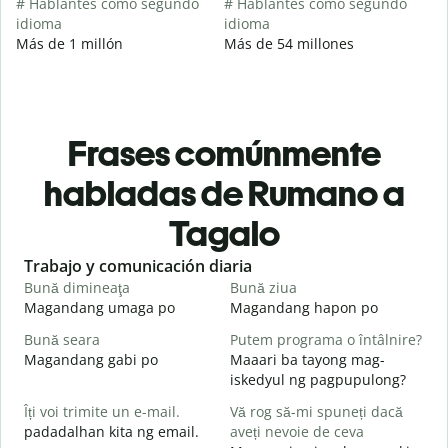
# Hablantes como segundo
# Hablantes como segundo
idioma
idioma
Más de 1 millón
Más de 54 millones
Frases comúnmente
habladas de Rumano a
Tagalo
Slide 1 of 6
Trabajo y comunicación diaria
S
Bună dimineaţa
Bună ziua
S
Magandang umaga po
Magandang hapon po
H
Bună seara
Putem programa o întâlnire?
N
Magandang gabi po
Maaari ba tayong mag-
A
iskedyul ng pagpupulong?
B
Îți voi trimite un e-mail.
Vă rog să-mi spuneți dacă
s
padadalhan kita ng email.
aveți nevoie de ceva