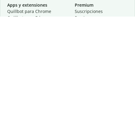
Apps y extensiones
Premium
Quillbot para Chrome
Suscripciones
Quillbot para Edge
Precios
Quillbot para Safari
Para equipos
Quillbot para Android
Afiliación
Quillbot para iOS
Solicita una demostración
Quillbot para Windows
Quillbot para macOS
Quillbot para Word
Herramientas
Empresa
Recursos de escritura
Acerca de
Corrección lingüística
Privacidad
Citas y originalidad
Empleos
Herramientas de IA
Centro de ayuda
Herramientas PDF
Contáctanos
Herramientas para
Recursos
imágenes
Otras herramientas
Herramientas de conversión
Conócenos