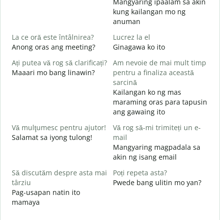
Mangyaring ipaalam sa akin
kung kailangan mo ng
C
anuman
B
La ce oră este întâlnirea?
Lucrez la el
Anong oras ang meeting?
Ginagawa ko ito
O
Ați putea vă rog să clarificați?
Am nevoie de mai mult timp
L
Maaari mo bang linawin?
pentru a finaliza această
sarcină
Kailangan ko ng mas
U
maraming oras para tapusin
h
ang gawaing ito
S
h
Vă mulţumesc pentru ajutor!
Vă rog să-mi trimiteți un e-
Salamat sa iyong tulong!
mail
Mangyaring magpadala sa
akin ng isang email
Să discutăm despre asta mai
Poți repeta asta?
târziu
Pwede bang ulitin mo yan?
Pag-usapan natin ito
mamaya