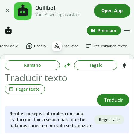
Quillbot
Open App
Your AI writing assistant
Premium
ador de IA
Chat IA
Traductor
Resumidor de textos
Rumano
Tagalo
Pegar texto
Traducir
Recibe consejos culturales con cada
Regístrate
traducción. Inicia sesión para que tus
palabras conecten, no solo se traduzcan.