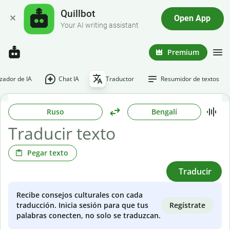
Quillbot
Open App
Your AI writing assistant
Premium
ador de IA
Chat IA
Traductor
Resumidor de textos
Ruso
Bengalí
Pegar texto
Traducir
Recibe consejos culturales con cada
Regístrate
traducción. Inicia sesión para que tus
palabras conecten, no solo se traduzcan.