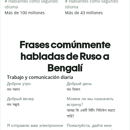
# Hablantes como segundo
# Hablantes como segundo
idioma
idioma
Más de 100 millones
Más de 43 millones
Frases comúnmente
habladas de Ruso a
Bengalí
Slide 1 of 6
Trabajo y comunicación diaria
S
Доброе утро
Добрый день
П
শুভ সকাল
শুভ বিকাল
হ
Добрый вечер
Можем ли мы назначить
М
শুভ সন্ধ্যা
встречу?
আ
আমরা কি একটি মিটিং শিডিউল করতে
Д
পারি?
শ
Я отправлю вам электронное
Пожалуйста, дайте мне
П