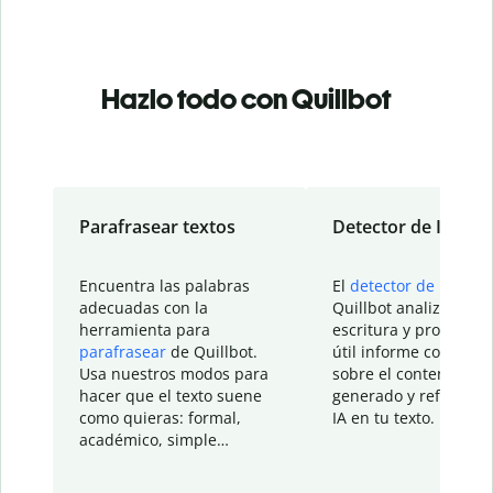
Hazlo todo con Quillbot
Parafrasear textos
Detector de IA
Encuentra las palabras
El
detector de IA
de
adecuadas con la
Quillbot analiza tu
herramienta para
escritura y proporcio
parafrasear
de Quillbot.
útil informe con detal
Usa nuestros modos para
sobre el contenido
hacer que el texto suene
generado y refinado p
como quieras: formal,
IA en tu texto.
académico, simple…