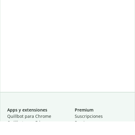
Apps y extensiones
Premium
Quillbot para Chrome
Suscripciones
Quillbot para Edge
Precios
Quillbot para Safari
Para equipos