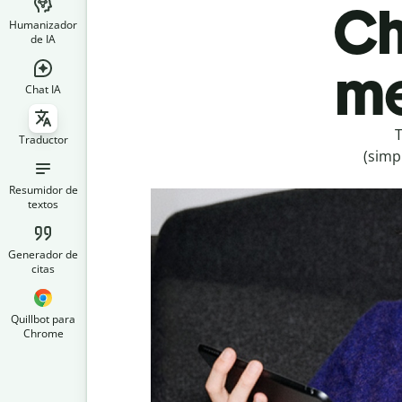
Ch
Humanizador
de IA
me
Chat IA
T
Traductor
(simp
Resumidor de
textos
Generador de
citas
Quillbot para
Chrome