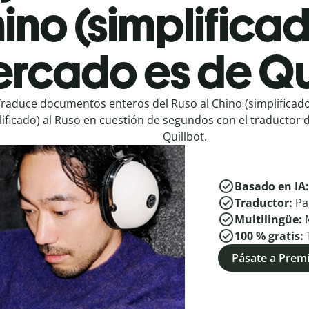
ino (simplificad
rcado es de Qu
raduce documentos enteros del Ruso al Chino (simplificado
lificado) al Ruso en cuestión de segundos con el traductor 
Quillbot.
Basado en IA
Traductor:
Pa
Multilingüe:
100 % gratis:
Pásate a Pre