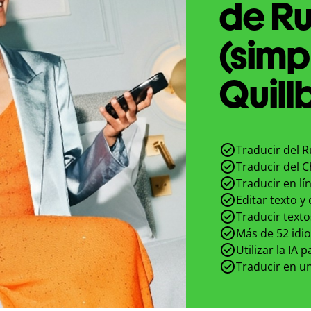
de Ru
(simp
Quill
Traducir del R
Traducir del C
Traducir en lí
Editar texto y
Traducir texto
Más de 52 idi
Utilizar la IA 
Traducir en un