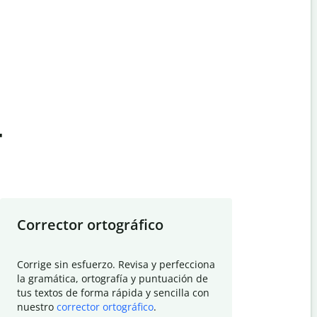
t
Corrector ortográfico
Resumid
Corrige sin esfuerzo. Revisa y perfecciona
Deja que el
la gramática, ortografía y puntuación de
Quillbot si
tus textos de forma rápida y sencilla con
investigació
nuestro
corrector ortográfico
.
electrónico