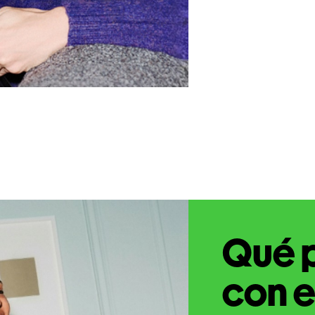
Qué 
con e