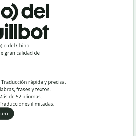
o) del
illbot
) o del Chino
de gran calidad de
:
Traducción rápida y precisa.
labras, frases y textos.
Más de
52
idiomas.
Traducciones ilimitadas.
mium