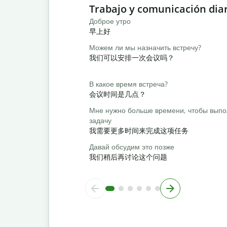
Slide 1 of 6
Trabajo y comunicación dia
Доброе утро
早上好
Можем ли мы назначить встречу?
我们可以安排一次会议吗？
В какое время встреча?
会议时间是几点？
Мне нужно больше времени, чтобы выпо
задачу
我需要更多时间来完成这项任务
Давай обсудим это позже
我们稍后再讨论这个问题