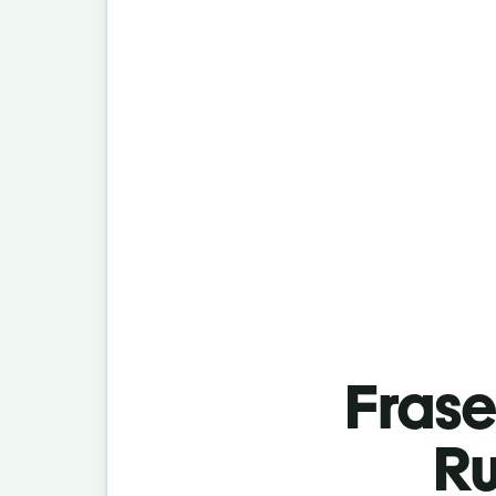
Fras
Ru