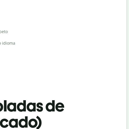
abeto
o idioma
bladas de
ficado)