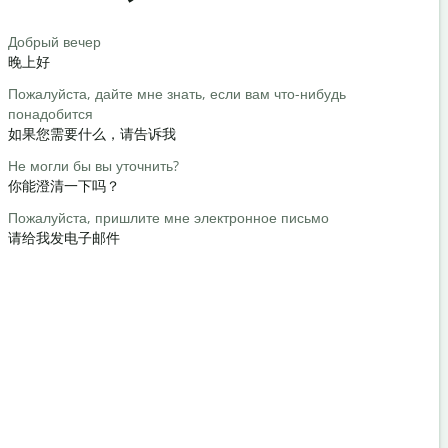
Saludos
Добрый вечер
Привет / П
晚上好
你好/嗨
Пожалуйста, дайте мне знать, если вам что-нибудь
Как вы?
понадобится
你好吗？
如果您需要什么，请告诉我
Пожалуйст
Не могли бы вы уточнить?
不客气
你能澄清一下吗？
Извините /
Пожалуйста, пришлите мне электронное письмо
对不起/对
请给我发电子邮件
Где наход
最近的酒店