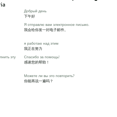
ria
Добрый день
下午好
Я отправлю вам электронное письмо.
我会给你发一封电子邮件。
я работаю над этим
我正在努力
лнить эту
Спасибо за помощь!
感谢您的帮助！
Можете ли вы это повторить?
你能再说一遍吗？