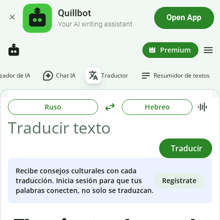
Quillbot
Open App
Your AI writing assistant
Premium
ador de IA
Chat IA
Traductor
Resumidor de textos
Ruso
Hebreo
Traducir
Recibe consejos culturales con cada
Regístrate
traducción. Inicia sesión para que tus
palabras conecten, no solo se traduzcan.