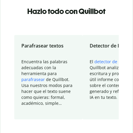
Hazlo todo con Quillbot
Parafrasear textos
Detector de IA
Encuentra las palabras
El
detector de IA
de
adecuadas con la
Quillbot analiza tu
herramienta para
escritura y proporcio
parafrasear
de Quillbot.
útil informe con detal
Usa nuestros modos para
sobre el contenido
hacer que el texto suene
generado y refinado p
como quieras: formal,
IA en tu texto.
académico, simple…