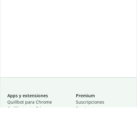
Apps y extensiones
Premium
Quillbot para Chrome
Suscripciones
Quillbot para Edge
Precios
Quillbot para Safari
Para equipos
Quillbot para Android
Afiliación
Quillbot para iOS
Solicita una demostración
Quillbot para Windows