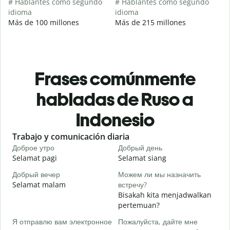
# Hablantes como segundo
# Hablantes como segundo
idioma
idioma
Más de 100 millones
Más de 215 millones
Frases comúnmente
habladas de Ruso a
Indonesio
Slide 1 of 6
Trabajo y comunicación diaria
S
Доброе утро
Добрый день
П
Selamat pagi
Selamat siang
H
Добрый вечер
Можем ли мы назначить
М
Selamat malam
встречу?
N
Bisakah kita menjadwalkan
Д
pertemuan?
S
Я отправлю вам электронное
Пожалуйста, дайте мне