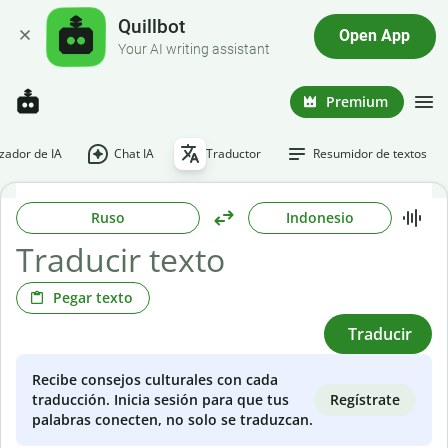
Quillbot
Open App
Your AI writing assistant
Premium
ador de IA
Chat IA
Traductor
Resumidor de textos
Ruso
Indonesio
Pegar texto
Traducir
Recibe consejos culturales con cada
Regístrate
traducción. Inicia sesión para que tus
palabras conecten, no solo se traduzcan.