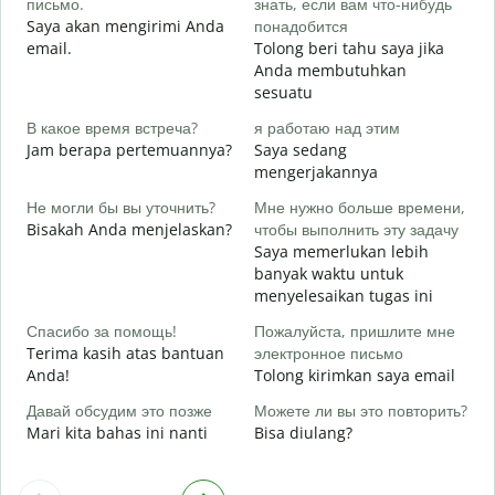
письмо.
знать, если вам что-нибудь
П
Saya akan mengirimi Anda
понадобится
T
email.
Tolong beri tahu saya jika
Anda membutuhkan
Д
sesuatu
Y
В какое время встреча?
я работаю над этим
Д
Jam berapa pertemuannya?
Saya sedang
S
mengerjakannya
Не могли бы вы уточнить?
Мне нужно больше времени,
Г
Bisakah Anda menjelaskan?
чтобы выполнить эту задачу
о
Saya memerlukan lebih
D
banyak waktu untuk
menyelesaikan tugas ini
Спасибо за помощь!
Пожалуйста, пришлите мне
Terima kasih atas bantuan
электронное письмо
Anda!
Tolong kirimkan saya email
Давай обсудим это позже
Можете ли вы это повторить?
Mari kita bahas ini nanti
Bisa diulang?