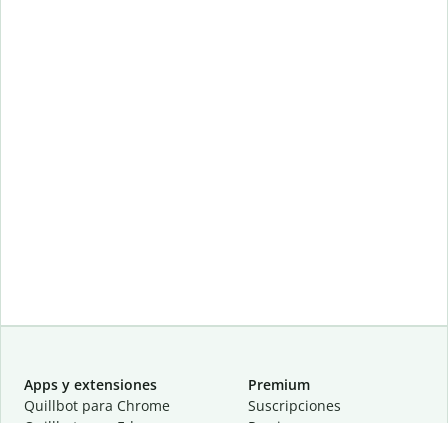
Apps y extensiones
Premium
Quillbot para Chrome
Suscripciones
Quillbot para Edge
Precios
Quillbot para Safari
Para equipos