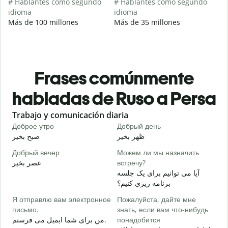
# Hablantes como segundo
# Hablantes como segundo
idioma
idioma
Más de 100 millones
Más de 35 millones
Frases comúnmente
habladas de Ruso a Persa
Slide 1 of 6
Trabajo y comunicación diaria
S
Доброе утро
Добрый день
П
م
ظهر بخیر
صبح بخیر
Добрый вечер
Можем ли мы назначить
М
عصر بخیر
встречу?
ت
آیا می توانیم برای یک جلسه
Д
برنامه ریزی کنیم؟
ر
Я отправлю вам электронное
Пожалуйста, дайте мне
П
письмо.
знать, если вам что-нибудь
د
من برای شما ایمیل می فرستم.
понадобится