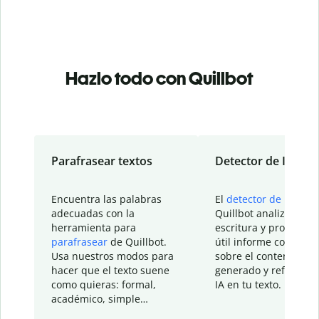
Hazlo todo con Quillbot
Parafrasear textos
Detector de IA
Encuentra las palabras
El
detector de IA
de
adecuadas con la
Quillbot analiza tu
herramienta para
escritura y proporcio
parafrasear
de Quillbot.
útil informe con detal
Usa nuestros modos para
sobre el contenido
hacer que el texto suene
generado y refinado p
como quieras: formal,
IA en tu texto.
académico, simple…