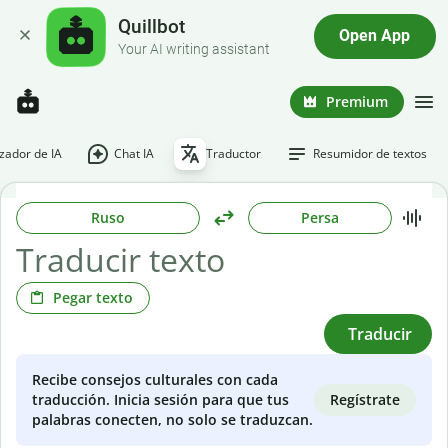
Quillbot
Open App
Your AI writing assistant
Premium
ador de IA
Chat IA
Traductor
Resumidor de textos
Ruso
Persa
Pegar texto
Traducir
Recibe consejos culturales con cada
Regístrate
traducción. Inicia sesión para que tus
palabras conecten, no solo se traduzcan.