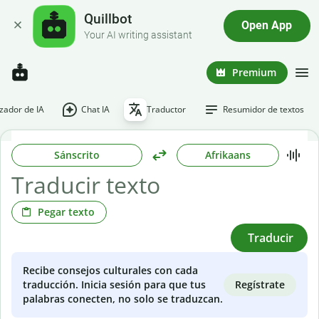
Quillbot
Open App
Your AI writing assistant
Premium
ador de IA
Chat IA
Traductor
Resumidor de textos
Sánscrito
Afrikaans
Pegar texto
Traducir
Recibe consejos culturales con cada
Regístrate
traducción. Inicia sesión para que tus
palabras conecten, no solo se traduzcan.