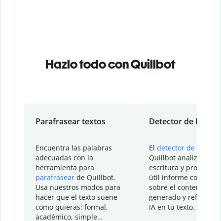
Hazlo todo con Quillbot
Parafrasear textos
Detector de IA
Encuentra las palabras
El
detector de IA
de
adecuadas con la
Quillbot analiza tu
herramienta para
escritura y proporcio
parafrasear
de Quillbot.
útil informe con detal
Usa nuestros modos para
sobre el contenido
hacer que el texto suene
generado y refinado p
como quieras: formal,
IA en tu texto.
académico, simple…