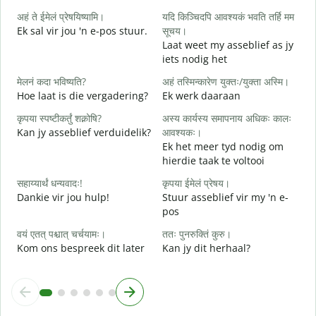
स
अहं ते ईमेलं प्रेषयिष्यामि।
यदि किञ्चिदपि आवश्यकं भवति तर्हि मम
G
Ek sal vir jou 'n e-pos stuur.
सूचय।
स
Laat weet my asseblief as jy
J
iets nodig het
आ
मेलनं कदा भविष्यति?
अहं तस्मिन्कारेण युक्तः/युक्ता अस्मि।
J
Hoe laat is die vergadering?
Ek werk daaraan
श
कृपया स्पष्टीकर्तुं शक्नोषि?
अस्य कार्यस्य समापनाय अधिकः कालः
T
Kan jy asseblief verduidelik?
आवश्यकः।
Ek het meer tyd nodig om
न
hierdie taak te voltooi
W
सहाय्यार्थं धन्यवादः!
कृपया ईमेलं प्रेषय।
Dankie vir jou hulp!
Stuur asseblief vir my 'n e-
pos
वयं एतत् पश्चात् चर्चयामः।
ततः पुनरुक्तिं कुरु।
Kom ons bespreek dit later
Kan jy dit herhaal?