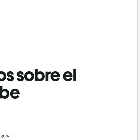
os sobre el
abe
rgelia