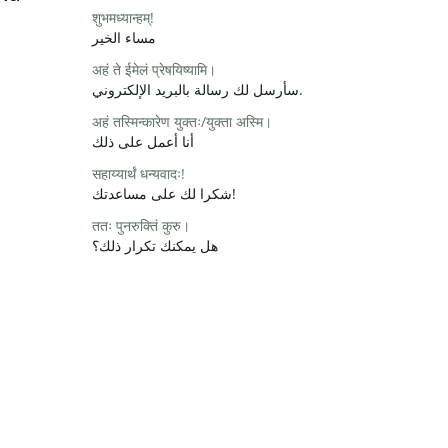
शुभमध्यान्हम्!
مساء الخير
अहं ते ईमेलं प्रेषयिष्यामि।
سأرسل لك رسالة بالبريد الإلكتروني.
अहं तस्मिन्कारेण युक्तः/युक्ता अस्मि।
أنا أعمل على ذلك
सहाय्यार्थं धन्यवादः!
شكرا لك على مساعدتك!
ततः पुनरुक्तिं कुरु।
هل يمكنك تكرار ذلك؟