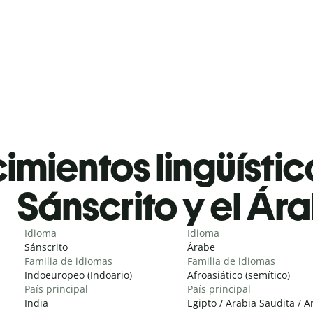
mientos lingüístic
Sánscrito y el Ár
Idioma
Idioma
Sánscrito
Árabe
Familia de idiomas
Familia de idiomas
Indoeuropeo (Indoario)
Afroasiático (semítico)
País principal
País principal
India
Egipto / Arabia Saudita / A