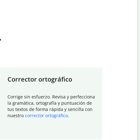
t
Corrector ortográfico
Resumid
Corrige sin esfuerzo. Revisa y perfecciona
Deja que el
la gramática, ortografía y puntuación de
Quillbot si
tus textos de forma rápida y sencilla con
investigació
nuestro
corrector ortográfico
.
electrónico
visión gener