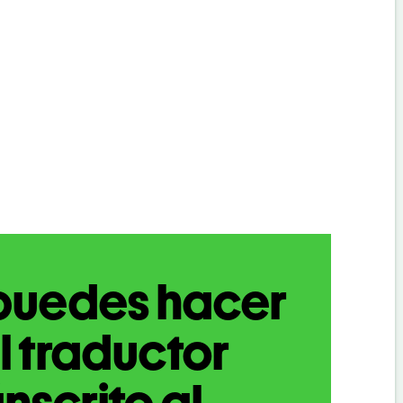
puedes hacer
l traductor
nscrito al