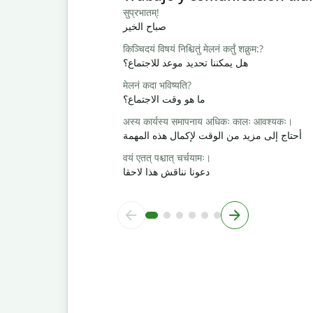
सुप्रभातम्!
صباح الخير
किञ्चिदयं विषयं निश्चितुं मेलनं कर्तुं शक्नुम:?
هل يمكننا تحديد موعد للاجتماع؟
मेलनं कदा भविष्यति?
ما هو وقت الاجتماع؟
अस्य कार्यस्य समापनाय अधिकः कालः आवश्यकः।
أحتاج إلى مزيد من الوقت لإكمال هذه المهمة
वयं एतत् पश्चात् चर्चयामः।
دعونا نناقش هذا لاحقا