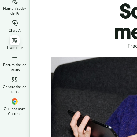
S
Humanizador
de IA
me
Chat IA
Tra
Traductor
Resumidor de
textos
Generador de
citas
Quillbot para
Chrome