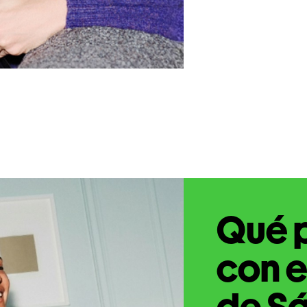
Qué 
con e
de Sá