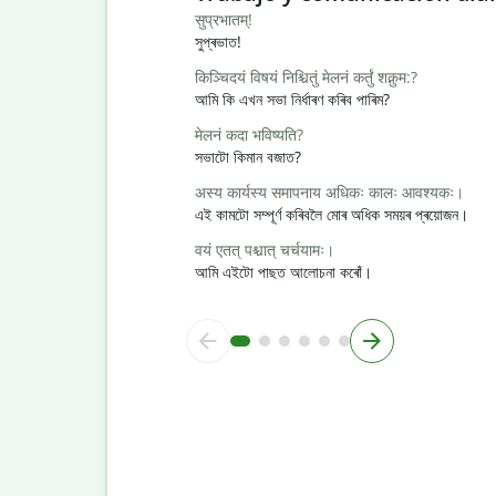
सुप्रभातम्!
সুপ্ৰভাত!
किञ्चिदयं विषयं निश्चितुं मेलनं कर्तुं शक्नुम:?
আমি কি এখন সভা নিৰ্ধাৰণ কৰিব পাৰিম?
मेलनं कदा भविष्यति?
সভাটো কিমান বজাত?
अस्य कार्यस्य समापनाय अधिकः कालः आवश्यकः।
এই কামটো সম্পূৰ্ণ কৰিবলৈ মোৰ অধিক সময়ৰ প্ৰয়োজন।
वयं एतत् पश्चात् चर्चयामः।
আমি এইটো পাছত আলোচনা কৰোঁ।