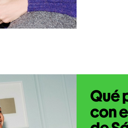
Qué 
con e
de Sá