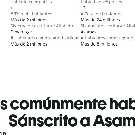
Hablado en # países
Hablado en # países
+1
+3
# Total de hablantes
# Total de hablantes
Más de 2 millones
Más de 24 millones
Sistema de escritura / Alfabeto
Sistema de escritura / Alf
Devanagari
Asamés
# Hablantes como segundo idioma
# Hablantes como segund
Más de 2 millones
Más de 8 millones
es comúnmente ha
Sánscrito a Asa
ria