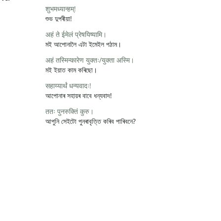
शुभमध्यान्हम्!
শুভ দুপৰীয়া!
अहं ते ईमेलं प्रेषयिष्यामि।
মই আপোনালৈ এটা ইমেইল পঠাম।
अहं तस्मिन्कारेण युक्तः/युक्ता अस्मि।
মই ইয়াত কাম কৰিছো।
सहाय्यार्थं धन्यवादः!
আপোনাৰ সহায়ৰ বাবে ধন্যবাদ!
ततः पुनरुक्तिं कुरु।
আপুনি সেইটো পুনৰাবৃত্তি কৰিব পাৰিবনে?