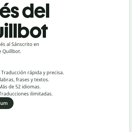
és del
illbot
s al Sánscrito en
 Quillbot.
:
Traducción rápida y precisa.
labras, frases y textos.
Más de
52
idiomas.
Traducciones ilimitadas.
mium