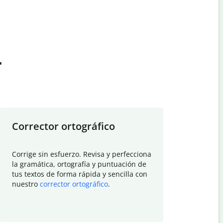
t
Corrector ortográfico
Resumid
Corrige sin esfuerzo. Revisa y perfecciona
Deja que el
la gramática, ortografía y puntuación de
Quillbot si
tus textos de forma rápida y sencilla con
investigació
nuestro
corrector ortográfico
.
electrónico
visión gener