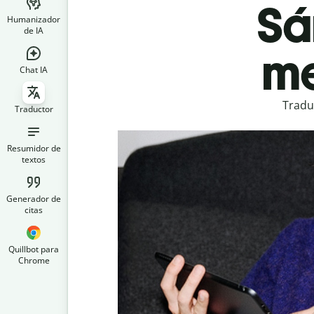
Sá
Humanizador
de IA
me
Chat IA
Tradu
Traductor
Resumidor de
textos
Generador de
citas
Quillbot para
Chrome