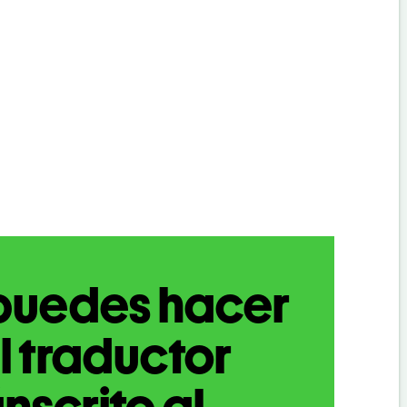
puedes hacer
l traductor
nscrito al