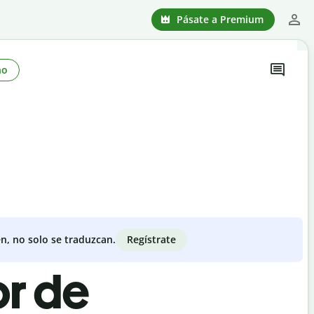
Pásate a Premium
no
Regístrate
n, no solo se traduzcan.
or de