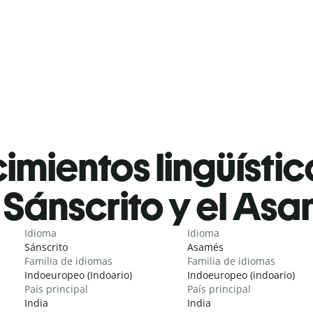
mientos lingüístic
Sánscrito y el As
Idioma
Idioma
Sánscrito
Asamés
Familia de idiomas
Familia de idiomas
Indoeuropeo (Indoario)
Indoeuropeo (indoario)
País principal
País principal
India
India