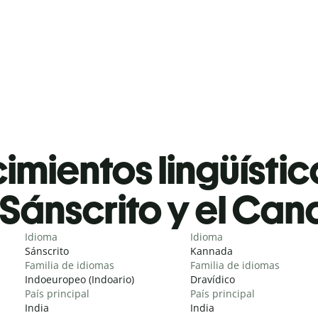
mientos lingüístic
Sánscrito y el Can
Idioma
Idioma
Sánscrito
Kannada
Familia de idiomas
Familia de idiomas
Indoeuropeo (Indoario)
Dravídico
País principal
País principal
India
India