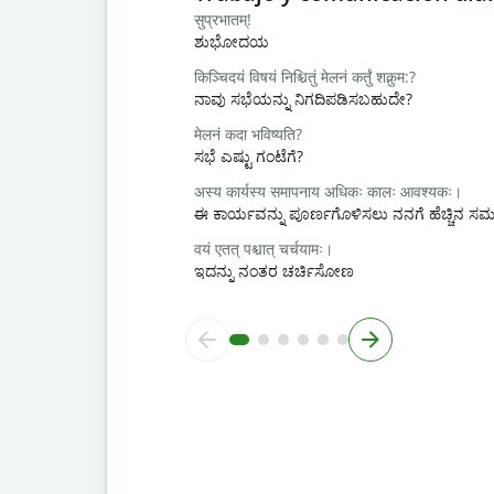
सुप्रभातम्!
ಶುಭೋದಯ
किञ्चिदयं विषयं निश्चितुं मेलनं कर्तुं शक्नुम:?
ನಾವು ಸಭೆಯನ್ನು ನಿಗದಿಪಡಿಸಬಹುದೇ?
मेलनं कदा भविष्यति?
ಸಭೆ ಎಷ್ಟು ಗಂಟೆಗೆ?
अस्य कार्यस्य समापनाय अधिकः कालः आवश्यकः।
ಈ ಕಾರ್ಯವನ್ನು ಪೂರ್ಣಗೊಳಿಸಲು ನನಗೆ ಹೆಚ್ಚಿನ 
वयं एतत् पश्चात् चर्चयामः।
ಇದನ್ನು ನಂತರ ಚರ್ಚಿಸೋಣ