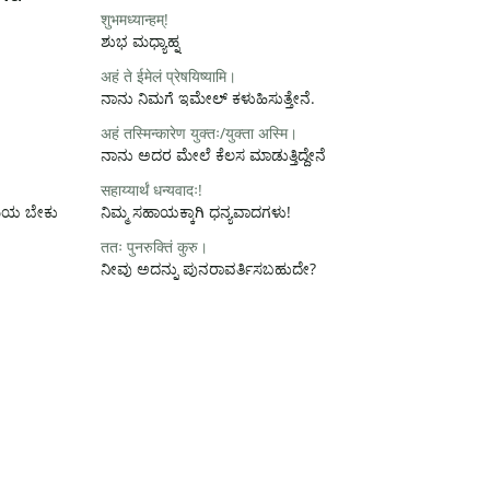
शुभमध्यान्हम्!
ಶುಭ ಮಧ್ಯಾಹ್ನ
अहं ते ईमेलं प्रेषयिष्यामि।
ನಾನು ನಿಮಗೆ ಇಮೇಲ್ ಕಳುಹಿಸುತ್ತೇನೆ.
अहं तस्मिन्कारेण युक्तः/युक्ता अस्मि।
ನಾನು ಅದರ ಮೇಲೆ ಕೆಲಸ ಮಾಡುತ್ತಿದ್ದೇನೆ
सहाय्यार्थं धन्यवादः!
ಸಮಯ ಬೇಕು
ನಿಮ್ಮ ಸಹಾಯಕ್ಕಾಗಿ ಧನ್ಯವಾದಗಳು!
ततः पुनरुक्तिं कुरु।
ನೀವು ಅದನ್ನು ಪುನರಾವರ್ತಿಸಬಹುದೇ?