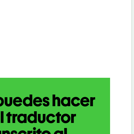
puedes hacer
l traductor
nscrito al