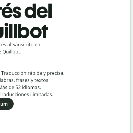
és del
illbot
és al Sánscrito en
 Quillbot.
:
Traducción rápida y precisa.
labras, frases y textos.
Más de
52
idiomas.
Traducciones ilimitadas.
mium