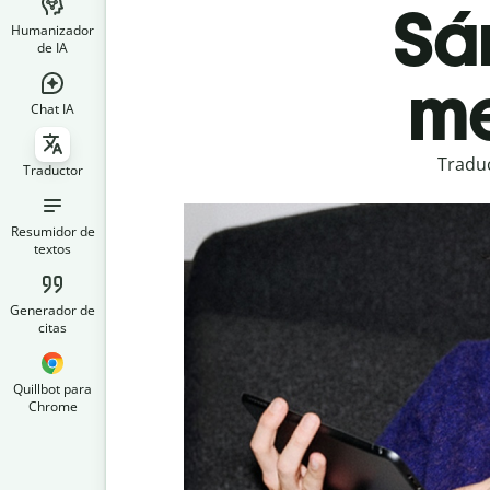
Sá
Humanizador
de IA
me
Chat IA
Traduc
Traductor
Resumidor de
textos
Generador de
citas
Quillbot para
Chrome