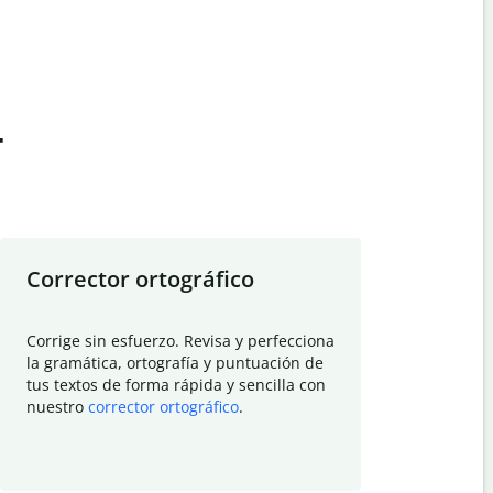
t
Corrector ortográfico
Resumid
Corrige sin esfuerzo. Revisa y perfecciona
Deja que el
la gramática, ortografía y puntuación de
Quillbot si
tus textos de forma rápida y sencilla con
investigació
nuestro
corrector ortográfico
.
electrónico
visión gener