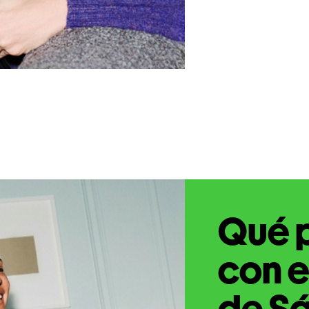
Qué 
con e
de Sá