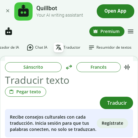
Quillbot
Open App
Your AI writing assistant
Premium
ador de IA
Chat IA
Traductor
Resumidor de textos
Sánscrito
Francés
Pegar texto
Traducir
Recibe consejos culturales con cada
Regístrate
traducción. Inicia sesión para que tus
palabras conecten, no solo se traduzcan.