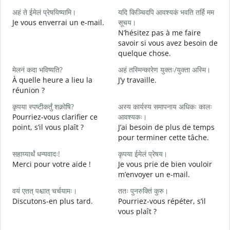
अहं ते ईमेलं प्रेषयिष्यामि।
यदि किञ्चिदपि आवश्यकं भवति तर्हि मम
स
Je vous enverrai un e-mail.
सूचय।
B
N’hésitez pas à me faire
स
savoir si vous avez besoin de
V
quelque chose.
आ
मेलनं कदा भविष्यति?
अहं तस्मिन्कारेण युक्तः/युक्ता अस्मि।
O
À quelle heure a lieu la
J’y travaille.
réunion ?
श
A
कृपया स्पष्टीकर्तुं शक्नोषि?
अस्य कार्यस्य समापनाय अधिकः कालः
Pourriez-vous clarifier ce
आवश्यकः।
न
point, s’il vous plaît ?
J’ai besoin de plus de temps
O
pour terminer cette tâche.
?
सहाय्यार्थं धन्यवादः!
कृपया ईमेलं प्रेषय।
Merci pour votre aide !
Je vous prie de bien vouloir
m’envoyer un e-mail.
वयं एतत् पश्चात् चर्चयामः।
ततः पुनरुक्तिं कुरु।
Discutons-en plus tard.
Pourriez-vous répéter, s’il
vous plaît ?