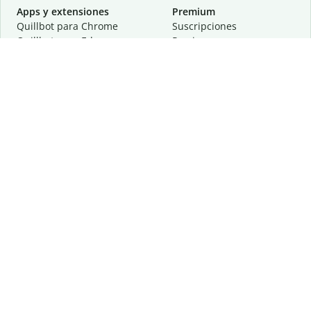
Apps y extensiones
Premium
Quillbot para Chrome
Suscripciones
Quillbot para Edge
Precios
Quillbot para Safari
Para equipos
Quillbot para Android
Afiliación
Quillbot para iOS
Solicita una demostración
Quillbot para Windows
Quillbot para macOS
Quillbot para Word
Herramientas
Empresa
Recursos de escritura
Acerca de
Corrección lingüística
Privacidad
Citas y originalidad
Empleos
Herramientas de IA
Centro de ayuda
Herramientas PDF
Contáctanos
Herramientas para
Recursos
imágenes
Otras herramientas
Herramientas de conversión
Conócenos