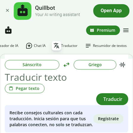
Quillbot
Open App
Your AI writing assistant
Premium
ador de IA
Chat IA
Traductor
Resumidor de textos
Sánscrito
Griego
Pegar texto
Traducir
Recibe consejos culturales con cada
Regístrate
traducción. Inicia sesión para que tus
palabras conecten, no solo se traduzcan.