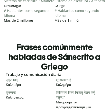
Sistema de escritura / Alfabeto
Sistema de escritura / Alfabeto
Devanagari
Griego
# Hablantes como segundo
# Hablantes como segundo
idioma
idioma
Más de 2 millones
Más de 1 millón
Frases comúnmente
habladas de Sánscrito a
Griego
Slide 1 of 6
Trabajo y comunicación diaria
S
सुप्रभातम्!
शुभमध्यान्हम्!
न
Καλημέρα
Καλημέρα
Γ
शुभसायं!
किञ्चिदयं विषयं निश्चितुं मेलनं कर्तुं
म
Καλησπέρα
शक्नुम:?
Τ
Μπορούμε να
προγραμματίσουμε μια