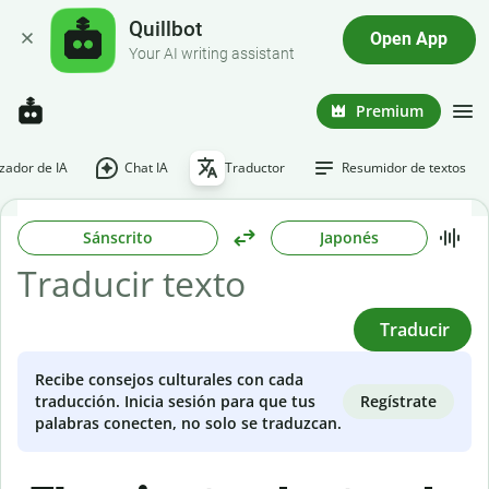
Quillbot
Open App
Your AI writing assistant
Premium
ador de IA
Chat IA
Traductor
Resumidor de textos
Sánscrito
Japonés
Traducir
Recibe consejos culturales con cada
Regístrate
traducción. Inicia sesión para que tus
palabras conecten, no solo se traduzcan.