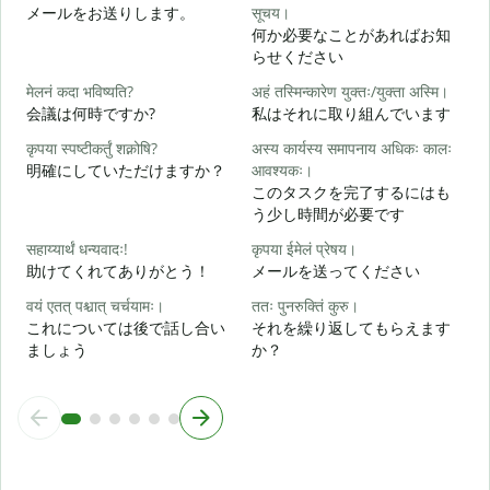
メールをお送りします。
सूचय।
何か必要なことがあればお知
स
らせください
मेलनं कदा भविष्यति?
अहं तस्मिन्कारेण युक्तः/युक्ता अस्मि।
आ
会議は何時ですか?
私はそれに取り組んでいます
कृपया स्पष्टीकर्तुं शक्नोषि?
अस्य कार्यस्य समापनाय अधिकः कालः
श
明確にしていただけますか？
आवश्यकः।
このタスクを完了するにはも
う少し時間が必要です
न
सहाय्यार्थं धन्यवादः!
कृपया ईमेलं प्रेषय।
助けてくれてありがとう！
メールを送ってください
वयं एतत् पश्चात् चर्चयामः।
ततः पुनरुक्तिं कुरु।
これについては後で話し合い
それを繰り返してもらえます
ましょう
か？