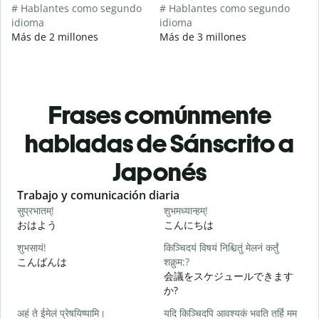
# Hablantes como segundo
# Hablantes como segundo
idioma
idioma
Más de 2 millones
Más de 3 millones
Frases comúnmente
habladas de Sánscrito a
Japonés
Slide 1 of 6
Trabajo y comunicación diaria
S
सुप्रभातम्!
शुभमध्यान्हम्!
न
おはよう
こんにちは
शुभसायं!
किञ्चिदयं विषयं निश्चितुं मेलनं कर्तुं
म
こんばんは
शक्नुम:?
会議をスケジュールできます
か?
स
अहं ते ईमेलं प्रेषयिष्यामि।
यदि किञ्चिदपि आवश्यकं भवति तर्हि मम