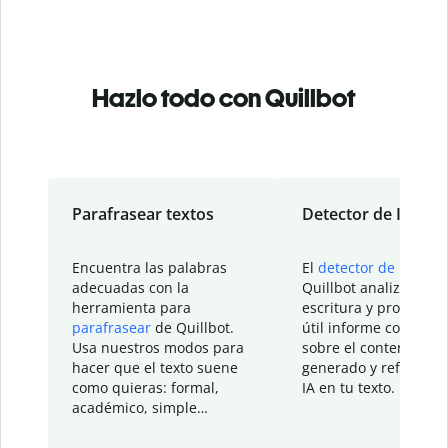
Hazlo todo con Quillbot
Parafrasear textos
Detector de IA
Encuentra las palabras
El
detector de IA
de
adecuadas con la
Quillbot analiza tu
herramienta para
escritura y proporcio
parafrasear
de Quillbot.
útil informe con detal
Usa nuestros modos para
sobre el contenido
hacer que el texto suene
generado y refinado p
como quieras: formal,
IA en tu texto.
académico, simple…