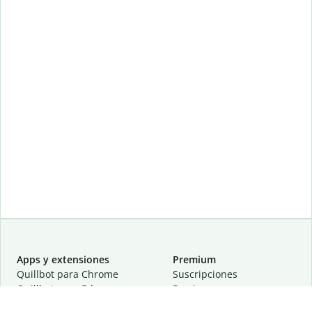
Apps y extensiones
Premium
Quillbot para Chrome
Suscripciones
Quillbot para Edge
Precios
Quillbot para Safari
Para equipos