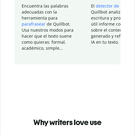
Encuentra las palabras
El
detector de IA
de
adecuadas con la
Quillbot analiza tu
herramienta para
escritura y proporcio
parafrasear
de Quillbot.
útil informe con detal
Usa nuestros modos para
sobre el contenido
hacer que el texto suene
generado y refinado p
como quieras: formal,
IA en tu texto.
académico, simple…
Why writers love use