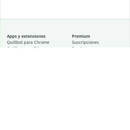
Apps y extensiones
Premium
Quillbot para Chrome
Suscripciones
Quillbot para Edge
Precios
Quillbot para Safari
Para equipos
Quillbot para Android
Afiliación
Quillbot para iOS
Solicita una demostración
Quillbot para Windows
Quillbot para macOS
Quillbot para Word
Herramientas
Empresa
Recursos de escritura
Acerca de
Corrección lingüística
Privacidad
Citas y originalidad
Empleos
Herramientas de IA
Centro de ayuda
Herramientas PDF
Contáctanos
Herramientas para
Recursos