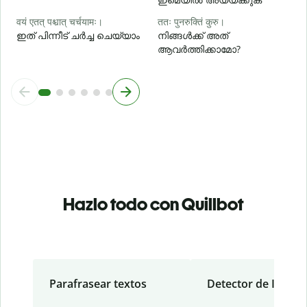
वयं एतत् पश्चात् चर्चयामः।
ततः पुनरुक्तिं कुरु।
ഇത് പിന്നീട് ചർച്ച ചെയ്യാം
നിങ്ങൾക്ക് അത്
ആവർത്തിക്കാമോ?
Hazlo todo con Quillbot
Parafrasear textos
Detector de IA