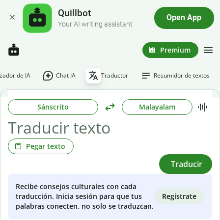
Quillbot
Open App
Your AI writing assistant
Premium
ador de IA
Chat IA
Traductor
Resumidor de textos
Sánscrito
Malayalam
Pegar texto
Traducir
Recibe consejos culturales con cada
Regístrate
traducción. Inicia sesión para que tus
palabras conecten, no solo se traduzcan.