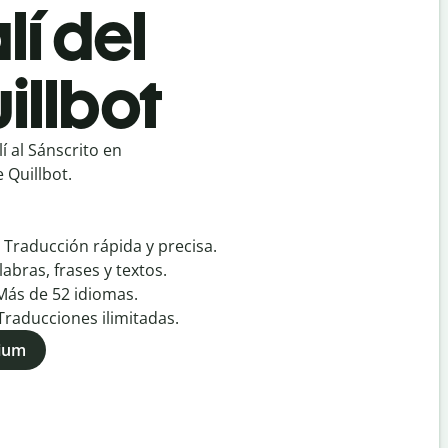
lí del
illbot
 al Sánscrito en
 Quillbot.
:
Traducción rápida y precisa.
labras, frases y textos.
Más de
52
idiomas.
Traducciones ilimitadas.
mium