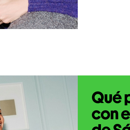
Qué 
con e
de Sá