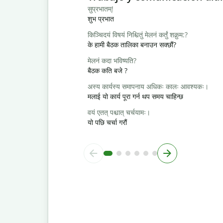
सुप्रभातम्!
शुभ प्रभात
किञ्चिदयं विषयं निश्चितुं मेलनं कर्तुं शक्नुम:?
के हामी बैठक तालिका बनाउन सक्छौं?
मेलनं कदा भविष्यति?
बैठक कति बजे ?
अस्य कार्यस्य समापनाय अधिकः कालः आवश्यकः।
मलाई यो कार्य पूरा गर्न थप समय चाहिन्छ
वयं एतत् पश्चात् चर्चयामः।
यो पछि चर्चा गरौं