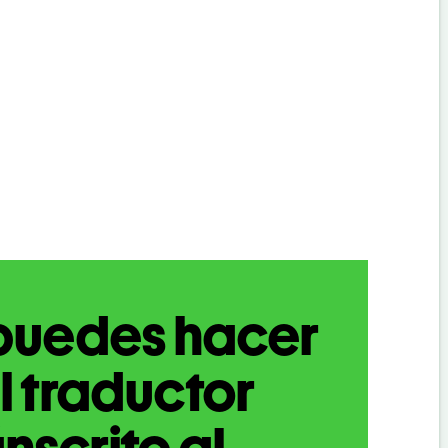
puedes hacer
l traductor
nscrito al