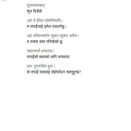
शुभमध्यान्हम्!
शुभ दिउँसो
अहं ते ईमेलं प्रेषयिष्यामि।
म तपाईंलाई इमेल पठाउनेछु।
अहं तस्मिन्कारेण युक्तः/युक्ता अस्मि।
म यसमा काम गरिरहेको छु
सहाय्यार्थं धन्यवादः!
तपाईंको मद्दतको लागि धन्यवाद!
ततः पुनरुक्तिं कुरु।
के तपाइँ यसलाई दोहोर्याउन सक्नुहुन्छ?