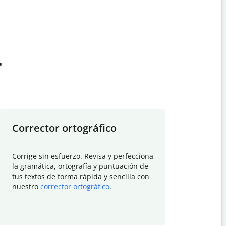
t
Corrector ortográfico
Resumid
Corrige sin esfuerzo. Revisa y perfecciona
Deja que el
la gramática, ortografía y puntuación de
Quillbot si
tus textos de forma rápida y sencilla con
investigació
nuestro
corrector ortográfico
.
electrónico
visión gener