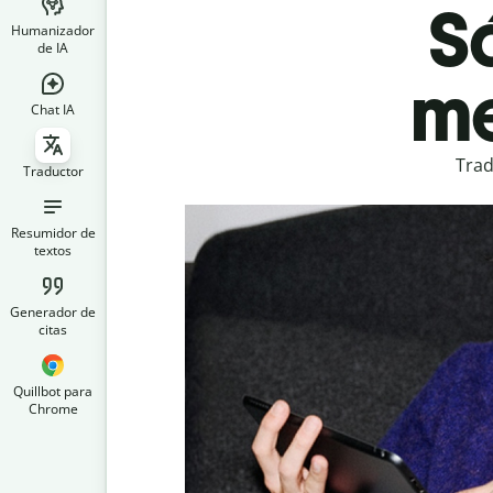
Sá
Humanizador
de IA
me
Chat IA
Trad
Traductor
Resumidor de
textos
Generador de
citas
Quillbot para
Chrome