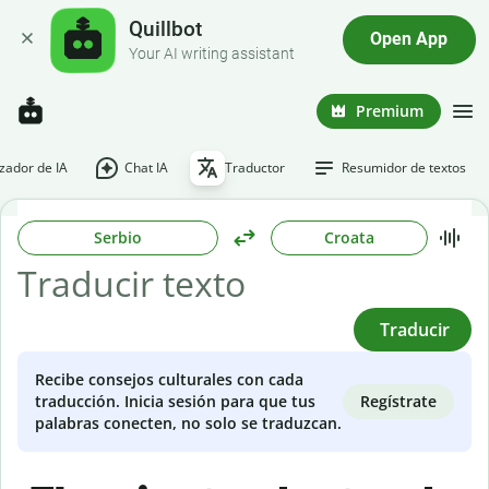
Quillbot
Open App
Your AI writing assistant
Premium
ador de IA
Chat IA
Traductor
Resumidor de textos
Serbio
Croata
Traducir
Recibe consejos culturales con cada
Regístrate
traducción. Inicia sesión para que tus
palabras conecten, no solo se traduzcan.