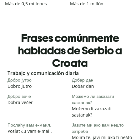
Más de 0,5 millones
Más de 1 millón
Frases comúnmente
habladas de Serbio a
Croata
Slide 1 of 6
Trabajo y comunicación diaria
S
Добро јутро
Добар дан
З
Dobro jutro
Dobar dan
B
Добро вече
Можемо ли заказати
З
Dobra večer
састанак?
M
Možemo li zakazati
Д
sastanak?
D
Послаћу вам е-маил.
Јавите ми ако вам нешто
Н
Poslat ću vam e-mail.
затреба
Molim te, javi mi ako ti nešto