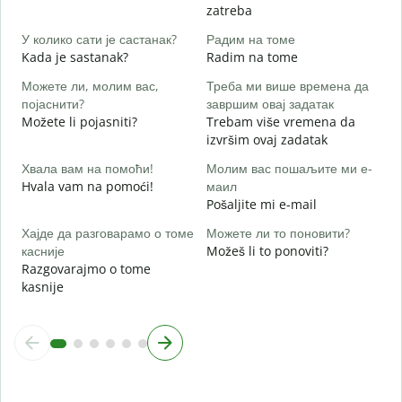
zatreba
Д
d
У колико сати је састанак?
Радим на томе
Kada je sastanak?
Radim na tome
Можете ли, молим вас,
Треба ми више времена да
појаснити?
завршим овај задатак
Možete li pojasniti?
Trebam više vremena da
Г
izvršim ovaj zadatak
G
Хвала вам на помоћи!
Молим вас пошаљите ми е-
Hvala vam na pomoći!
маил
Pošaljite mi e-mail
Хајде да разговарамо о томе
Можете ли то поновити?
касније
Možeš li to ponoviti?
Razgovarajmo o tome
kasnije