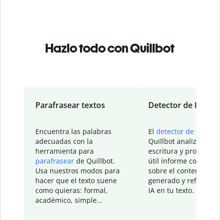
Hazlo todo con Quillbot
Parafrasear textos
Detector de IA
Encuentra las palabras
El
detector de IA
de
adecuadas con la
Quillbot analiza tu
herramienta para
escritura y proporcio
parafrasear
de Quillbot.
útil informe con detal
Usa nuestros modos para
sobre el contenido
hacer que el texto suene
generado y refinado p
como quieras: formal,
IA en tu texto.
académico, simple…