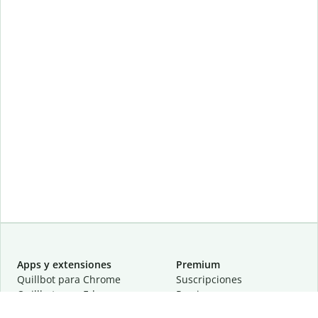
Apps y extensiones
Premium
Quillbot para Chrome
Suscripciones
Quillbot para Edge
Precios
Quillbot para Safari
Para equipos