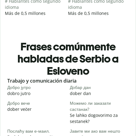
# Hablantes como segundo
# Hablantes como segundo
idioma
idioma
Más de 0,5 millones
Más de 0,5 millones
Frases comúnmente
habladas de Serbio a
Esloveno
Slide 1 of 6
Trabajo y comunicación diaria
S
Добро јутро
Добар дан
З
dobro jutro
dober dan
Ž
Добро вече
Можемо ли заказати
З
dober večer
састанак?
m
Se lahko dogovorimo za
Д
sestanek?
D
Послаћу вам е-маил.
Јавите ми ако вам нешто
Н