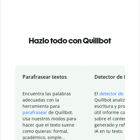
Hazlo todo con Quillbot
Parafrasear textos
Detector de IA
Encuentra las palabras
El
detector de IA
de
adecuadas con la
Quillbot analiza tu
herramienta para
escritura y proporcio
parafrasear
de Quillbot.
útil informe con detal
Usa nuestros modos para
sobre el contenido
hacer que el texto suene
generado y refinado p
como quieras: formal,
IA en tu texto.
académico, simple…