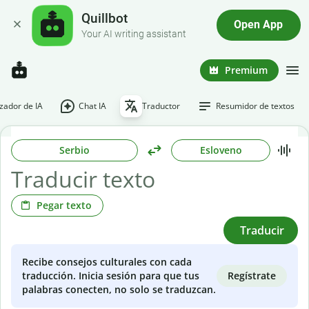
Quillbot
Open App
Your AI writing assistant
Premium
ador de IA
Chat IA
Traductor
Resumidor de textos
Serbio
Esloveno
Pegar texto
Traducir
Recibe consejos culturales con cada
Regístrate
traducción. Inicia sesión para que tus
palabras conecten, no solo se traduzcan.