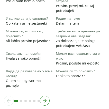
Poslal vam bom e-pošto.
затреба
V
Prosim, povej mi, če kaj
potrebuješ
Д
d
У колико сати је састанак?
Радим на томе
Ob kateri uri je sestanek?
Delam na tem
A
Можете ли, молим вас,
Треба ми више времена да
појаснити?
завршим овај задатак
Ali lahko prosim pojasnite?
Za dokončanje te naloge
Г
potrebujem več časa
K
Хвала вам на помоћи!
Молим вас пошаљите ми е-
Hvala za vašo pomoč!
маил
Prosim, pošljite mi e-pošto
Хајде да разговарамо о томе
Можете ли то поновити?
касније
Lahko to ponoviš?
O tem se pogovorimo
pozneje