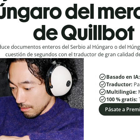
Húngaro del mer
de Quillbot
duce documentos enteros del Serbio al Húngaro o del Húnga
cuestión de segundos con el traductor de gran calidad de
Basado en IA
Traductor:
Pa
Multilingüe:
100 % gratis:
Pásate a Pre