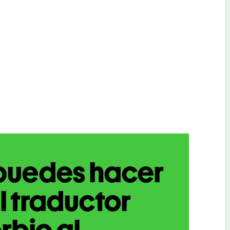
puedes hacer
l traductor
rbio al