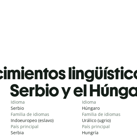
mientos lingüístic
Serbio y el Húng
Idioma
Idioma
Serbio
Húngaro
Familia de idiomas
Familia de idiomas
Indoeuropeo (eslavo)
Urálico (ugrio)
País principal
País principal
Serbia
Hungría