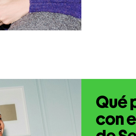
Qué 
con e
de Se