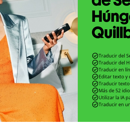
Húng
Quill
Traducir del 
Traducir del 
Traducir en lí
Editar texto y
Traducir texto
Más de 52 idi
Utilizar la IA 
Traducir en un