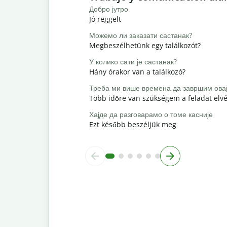
Добро јутро
Jó reggelt
Можемо ли заказати састанак?
Megbeszélhetünk egy találkozót?
У колико сати је састанак?
Hány órakor van a találkozó?
Треба ми више времена да завршим овај
Több időre van szükségem a feladat elv
Хајде да разговарамо о томе касније
Ezt később beszéljük meg