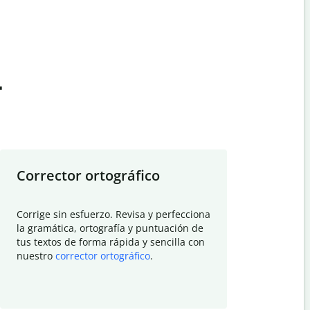
t
Corrector ortográfico
Resumid
Corrige sin esfuerzo. Revisa y perfecciona
Deja que el
la gramática, ortografía y puntuación de
Quillbot si
tus textos de forma rápida y sencilla con
investigació
nuestro
corrector ortográfico
.
electrónico
visión gener