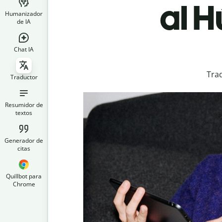
al 
Humanizador
de IA
Chat IA
Tra
Traductor
Resumidor de
textos
Generador de
citas
Quillbot para
Chrome