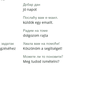
Добар дан
Jó napot
Послаћу вам е-маил.
küldök egy emailt.
Радим на томе
dolgozom rajta
 задатак
Хвала вам на помоћи!
égzéséhez
Köszönöm a segítséget!
Можете ли то поновити?
Meg tudod ismételni?