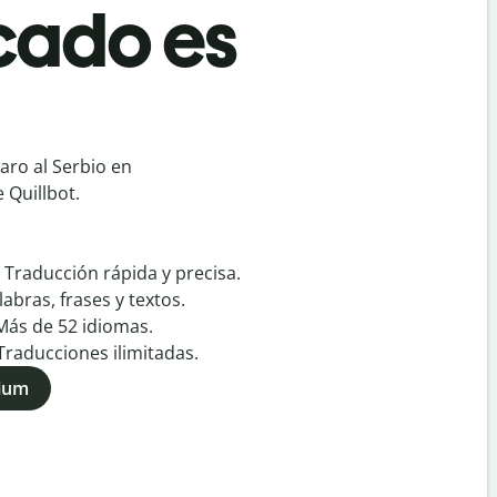
cado es
ro al Serbio en
 Quillbot.
:
Traducción rápida y precisa.
labras, frases y textos.
Más de
52
idiomas.
Traducciones ilimitadas.
mium