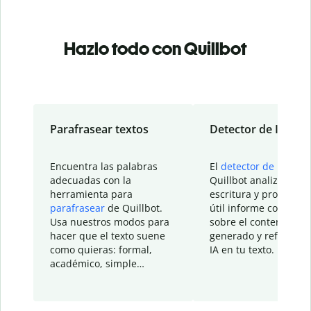
Hazlo todo con Quillbot
Parafrasear textos
Detector de IA
Encuentra las palabras
El
detector de IA
de
adecuadas con la
Quillbot analiza tu
herramienta para
escritura y proporcio
parafrasear
de Quillbot.
útil informe con detal
Usa nuestros modos para
sobre el contenido
hacer que el texto suene
generado y refinado p
como quieras: formal,
IA en tu texto.
académico, simple…