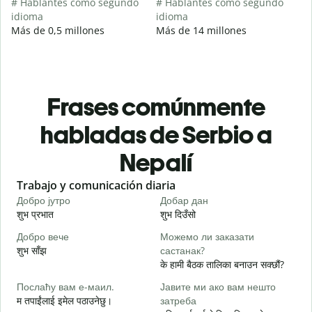
# Hablantes como segundo
# Hablantes como segundo
idioma
idioma
Más de 0,5 millones
Más de 14 millones
Frases comúnmente
habladas de Serbio a
Nepalí
Slide 1 of 6
Trabajo y comunicación diaria
S
Добро јутро
Добар дан
З
शुभ प्रभात
शुभ दिउँसो
न
Добро вече
Можемо ли заказати
З
शुभ साँझ
састанак?
म
के हामी बैठक तालिका बनाउन सक्छौं?
Д
Послаћу вам е-маил.
Јавите ми ако вам нешто
श
म तपाईंलाई इमेल पठाउनेछु।
затреба
Н