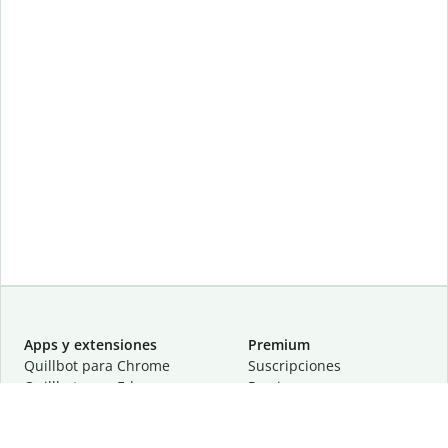
Apps y extensiones
Premium
Quillbot para Chrome
Suscripciones
Quillbot para Edge
Precios
Quillbot para Safari
Para equipos
Quillbot para Android
Afiliación