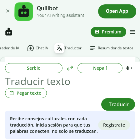
Quillbot
Open App
Your AI writing assistant
Premium
ador de IA
Chat IA
Traductor
Resumidor de textos
Serbio
Nepalí
Pegar texto
Traducir
Recibe consejos culturales con cada
Regístrate
traducción. Inicia sesión para que tus
palabras conecten, no solo se traduzcan.