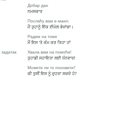
Добар дан
ਨਮਸਕਾਰ
Послаћу вам е-маил.
ਮੈਂ ਤੁਹਾਨੂੰ ਇੱਕ ਈਮੇਲ ਭੇਜਾਂਗਾ।
Радим на томе
ਮੈਂ ਇਸ 'ਤੇ ਕੰਮ ਕਰ ਰਿਹਾ ਹਾਂ
 задатак
Хвала вам на помоћи!
ਤੁਹਾਡੀ ਸਹਾਇਤਾ ਲਈ ਧੰਨਵਾਦ!
Можете ли то поновити?
ਕੀ ਤੁਸੀਂ ਇਸ ਨੂੰ ਦੁਹਰਾ ਸਕਦੇ ਹੋ?