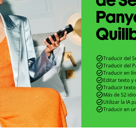
Pany
Quill
Traducir del S
Traducir del P
Traducir en lí
Editar texto y
Traducir texto
Más de 52 idi
Utilizar la IA 
Traducir en un