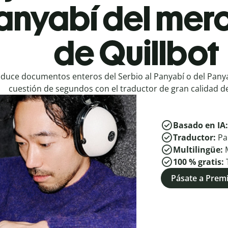
Panyabí del mer
de Quillbot
duce documentos enteros del Serbio al Panyabí o del Panya
cuestión de segundos con el traductor de gran calidad de
Basado en IA
Traductor:
Pa
Multilingüe:
100 % gratis:
Pásate a Pre