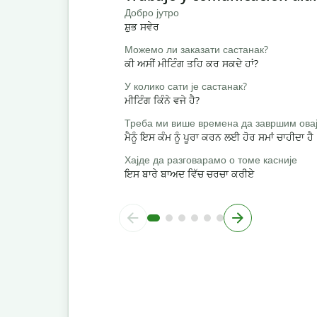
Добро јутро
ਸ਼ੁਭ ਸਵੇਰ
Можемо ли заказати састанак?
ਕੀ ਅਸੀਂ ਮੀਟਿੰਗ ਤਹਿ ਕਰ ਸਕਦੇ ਹਾਂ?
У колико сати је састанак?
ਮੀਟਿੰਗ ਕਿੰਨੇ ਵਜੇ ਹੈ?
Треба ми више времена да завршим овај
ਮੈਨੂੰ ਇਸ ਕੰਮ ਨੂੰ ਪੂਰਾ ਕਰਨ ਲਈ ਹੋਰ ਸਮਾਂ ਚਾਹੀਦਾ ਹੈ
Хајде да разговарамо о томе касније
ਇਸ ਬਾਰੇ ਬਾਅਦ ਵਿੱਚ ਚਰਚਾ ਕਰੀਏ