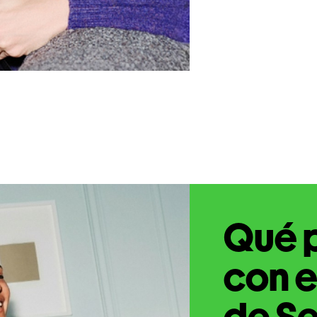
Qué 
con e
de Se