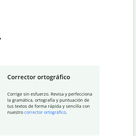
t
Corrector ortográfico
Resumid
Corrige sin esfuerzo. Revisa y perfecciona
Deja que el
la gramática, ortografía y puntuación de
Quillbot si
tus textos de forma rápida y sencilla con
investigació
nuestro
corrector ortográfico
.
electrónico
visión gener