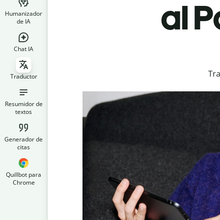
al 
Humanizador
de IA
Chat IA
Tra
Traductor
Resumidor de
textos
Generador de
citas
Quillbot para
Chrome