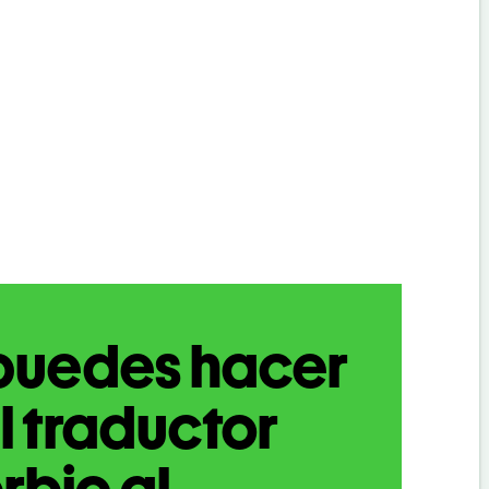
puedes hacer
l traductor
rbio al