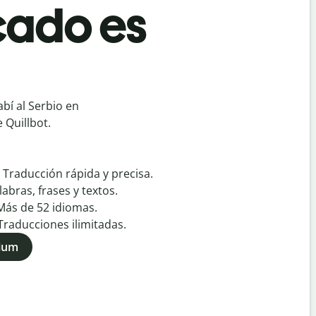
cado es
bí al Serbio en
 Quillbot.
:
Traducción rápida y precisa.
labras, frases y textos.
Más de
52
idiomas.
Traducciones ilimitadas.
mium