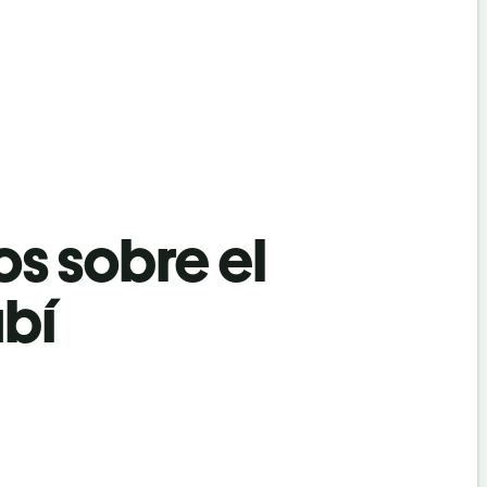
os sobre el
abí