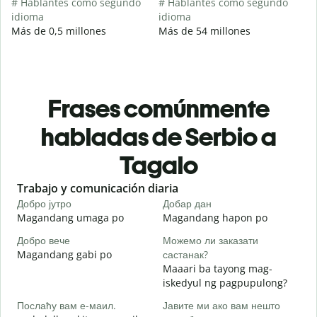
# Hablantes como segundo
# Hablantes como segundo
idioma
idioma
Más de 0,5 millones
Más de 54 millones
Frases comúnmente
habladas de Serbio a
Tagalo
Slide 1 of 6
Trabajo y comunicación diaria
S
Добро јутро
Добар дан
З
Magandang umaga po
Magandang hapon po
H
Добро вече
Можемо ли заказати
З
Magandang gabi po
састанак?
A
Maaari ba tayong mag-
Д
iskedyul ng pagpupulong?
Послаћу вам е-маил.
Јавите ми ако вам нешто