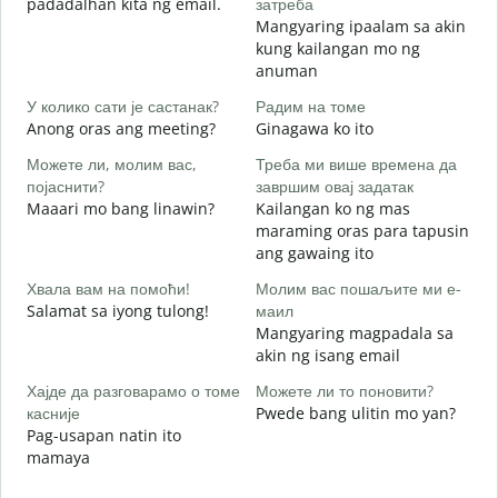
padadalhan kita ng email.
затреба
Н
Mangyaring ipaalam sa akin
B
kung kailangan mo ng
anuman
Д
O
У колико сати је састанак?
Радим на томе
Anong oras ang meeting?
Ginagawa ko ito
Можете ли, молим вас,
Треба ми више времена да
појаснити?
завршим овај задатак
Maaari mo bang linawin?
Kailangan ko ng mas
Г
maraming oras para tapusin
S
ang gawaing ito
h
Хвала вам на помоћи!
Молим вас пошаљите ми е-
Salamat sa iyong tulong!
маил
Mangyaring magpadala sa
akin ng isang email
Хајде да разговарамо о томе
Можете ли то поновити?
касније
Pwede bang ulitin mo yan?
Pag-usapan natin ito
mamaya