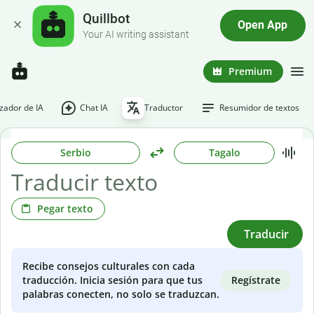
Quillbot
Open App
Your AI writing assistant
Premium
ador de IA
Chat IA
Traductor
Resumidor de textos
Serbio
Tagalo
Pegar texto
Traducir
Recibe consejos culturales con cada
Regístrate
traducción. Inicia sesión para que tus
palabras conecten, no solo se traduzcan.