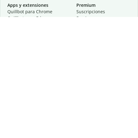
Apps y extensiones
Premium
Quillbot para Chrome
Suscripciones
Quillbot para Edge
Precios
Quillbot para Safari
Para equipos
Quillbot para Android
Afiliación
Quillbot para iOS
Solicita una demostración
Quillbot para Windows
Quillbot para macOS
Quillbot para Word
Herramientas
Empresa
Recursos de escritura
Acerca de
Corrección lingüística
Privacidad
Citas y originalidad
Empleos
Herramientas de IA
Centro de ayuda
Herramientas PDF
Contáctanos
Herramientas para
Recursos
imágenes
Otras herramientas
Herramientas de conversión
Conócenos