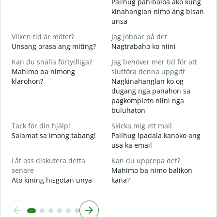
Palihug pahibaloa ako kung
D
kinahanglan nimo ang bisan
G
unsa
J
Vilken tid är mötet?
Jag jobbar på det
O
Unsang orasa ang miting?
Nagtrabaho ko niini
A
Kan du snälla förtydliga?
Jag behöver mer tid för att
Mahimo ba nimong
slutföra denna uppgift
klarohon?
Nagkinahanglan ko og
dugang nga panahon sa
V
pagkompleto niini nga
A
buluhaton
h
Tack för din hjälp!
Skicka mig ett mail
Salamat sa imong tabang!
Palihug ipadala kanako ang
usa ka email
Låt oss diskutera detta
Kan du upprepa det?
senare
Mahimo ba nimo balikon
Ato kining hisgotan unya
kana?