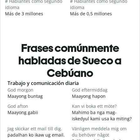
# Hablantes como segundo
# Hablantes como segundo
idioma
idioma
Más de 3 millones
Más de 0,5 millones
Frases comúnmente
habladas de Sueco a
Cebúano
Slide 1 of 6
Trabajo y comunicación diaria
S
God morgon
God eftermiddag
H
Maayong buntag
Maayong hapon
H
God afton
Kan vi boka ett möte?
J
Maayong gabii
Mahimo ba nga mag-
A
iskedyul kami usa ka miting?
G
Jag skickar ett mail till dig.
Vänligen meddela mig om
M
padalhan ko ikaw ug email.
du behöver något
g