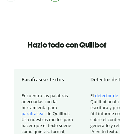
Hazlo todo con Quillbot
Parafrasear textos
Detector de IA
Encuentra las palabras
El
detector de IA
de
adecuadas con la
Quillbot analiza tu
herramienta para
escritura y proporcio
parafrasear
de Quillbot.
útil informe con detal
Usa nuestros modos para
sobre el contenido
hacer que el texto suene
generado y refinado p
como quieras: formal,
IA en tu texto.