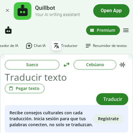
Quillbot
Open App
Your AI writing assistant
Premium
ador de IA
Chat IA
Traductor
Resumidor de textos
Sueco
Cebúano
Pegar texto
Traducir
Recibe consejos culturales con cada
Regístrate
traducción. Inicia sesión para que tus
palabras conecten, no solo se traduzcan.