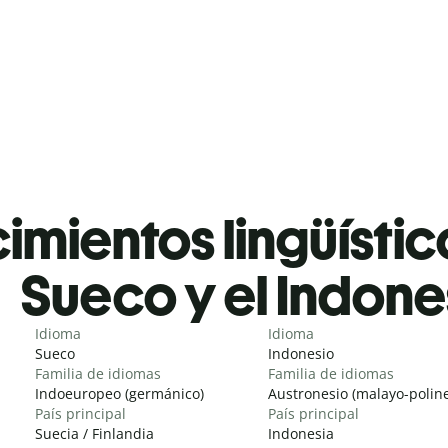
mientos lingüístic
Sueco y el Indone
Idioma
Idioma
Sueco
Indonesio
Familia de idiomas
Familia de idiomas
Indoeuropeo (germánico)
Austronesio (malayo-poline
País principal
País principal
Suecia / Finlandia
Indonesia