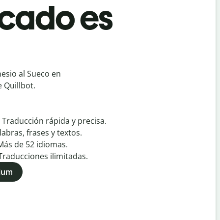
rcado es
esio al Sueco en
 Quillbot.
:
Traducción rápida y precisa.
labras, frases y textos.
Más de
52
idiomas.
Traducciones ilimitadas.
mium