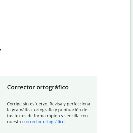
t
Corrector ortográfico
Resumid
Corrige sin esfuerzo. Revisa y perfecciona
Deja que el
la gramática, ortografía y puntuación de
Quillbot si
tus textos de forma rápida y sencilla con
investigació
nuestro
corrector ortográfico
.
electrónico
visión gener