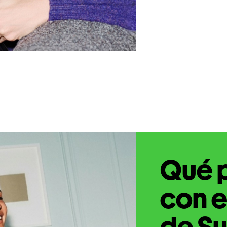
Qué 
con e
de Su