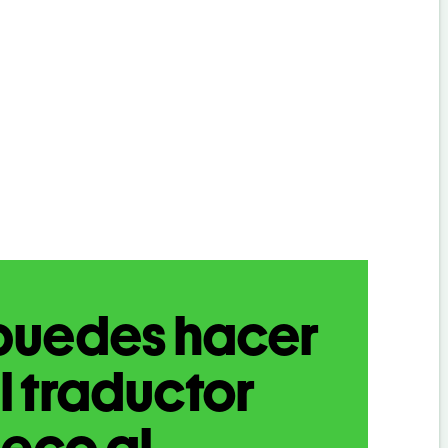
puedes hacer
l traductor
eco al