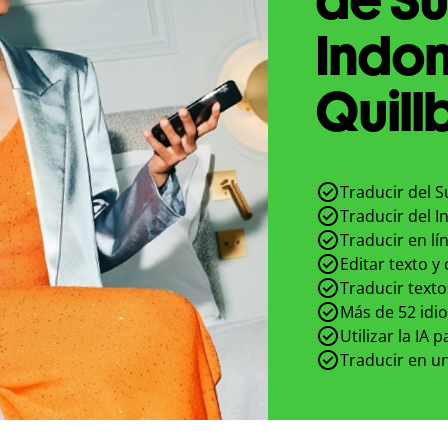
Indon
Quill
Traducir del S
Traducir del I
Traducir en lí
Editar texto y
Traducir texto
Más de 52 idi
Utilizar la IA 
Traducir en un