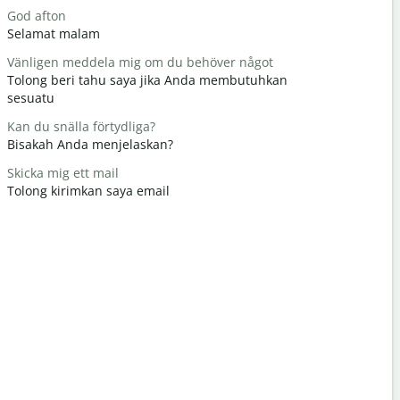
God afton
Hej / hej
Selamat malam
Halo / Hai
Vänligen meddela mig om du behöver något
Hur mår d
Tolong beri tahu saya jika Anda membutuhkan
Apa kabar
sesuatu
Du är väl
Kan du snälla förtydliga?
Terima kas
Bisakah Anda menjelaskan?
Ursäkta mi
Skicka mig ett mail
Permisi / 
Tolong kirimkan saya email
Var ligger
Dimana hot