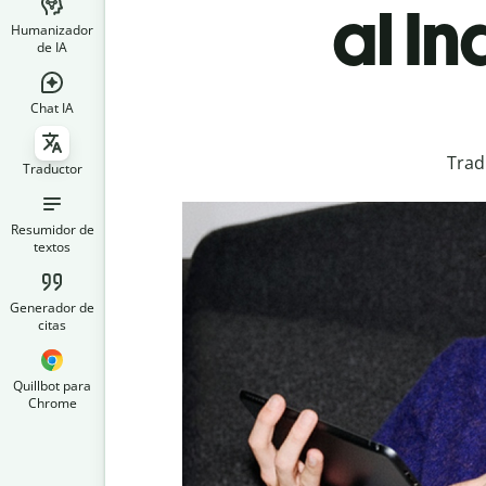
al I
Humanizador
de IA
Chat IA
Trad
Traductor
Resumidor de
textos
Generador de
citas
Quillbot para
Chrome